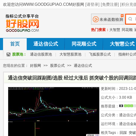
热门搜索：
大智慧
同花顺
首页
通达信公式
同花顺公式
大智慧公式
股票池：
通达信股票池
|
大智慧股票池
|
飞狐股票公式
|
指南针公
您现在的位置：
好股网
>>
股票公式
>>
通达信公式
通达信突破回踩副图/选股 经过大涨后 抓突破个股的回调回
附图
更新时间：
2023-11-0
公式大小：
3.00 KB
推荐星级：
公式分类：
通达信公
运行环境：
通达信金
相关Tags：
回踩
突破