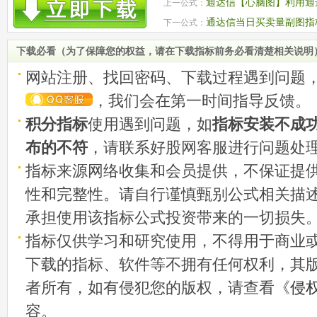
通达信【心脑图】利用通
上一公式：
码附图
通达信当日买卖量副图指标
下一公式：
下载必看（为了保障您的权益，请在下载指标前务必看清楚相关说明
网站注册、找回密码、下载过程遇到问题
，我们会在第一时间指导反馈。
积分指标
使用遇到问题，如
指标安装不成
布的不符
，请联系好股网客服进行问题处
指标来源网络收集和会员提供，不保证提
性和完整性。请自行谨慎甄别公式相关描
承担使用该指标公式投资带来的一切损失
指标仅供学习和研究使用，不得用于商业
下载的指标、软件等不拥有任何权利，其
者所有，如有侵犯您的版权，请查看《
侵
容。