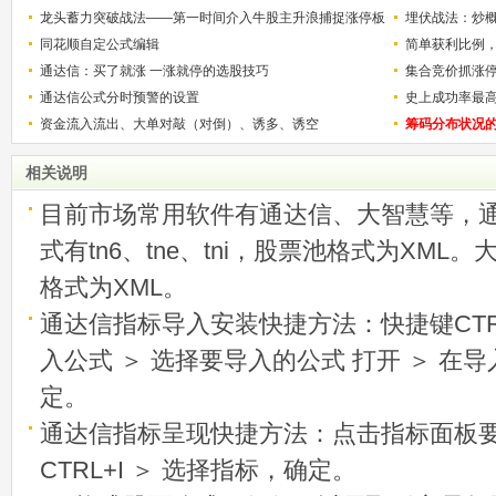
解）
龙头蓄力突破战法——第一时间介入牛股主升浪捕捉涨停板
少？
埋伏战法：炒
的技巧（图解）
同花顺自定公式编辑
简单获利比例
通达信：买了就涨 一涨就停的选股技巧
用
集合竞价抓涨
通达信公式分时预警的设置
史上成功率最
资金流入流出、大单对敲（对倒）、诱多、诱空
称选股法宝！
筹码分布状况
相关说明
目前市场常用软件有通达信、大智慧等，
式有tn6、tne、tni，股票池格式为XML
格式为XML。
通达信指标导入安装快捷方法：快捷键CTRL
入公式 ＞ 选择要导入的公式 打开 ＞ 在
定。
通达信指标呈现快捷方法：点击指标面板
CTRL+I ＞ 选择指标，确定。