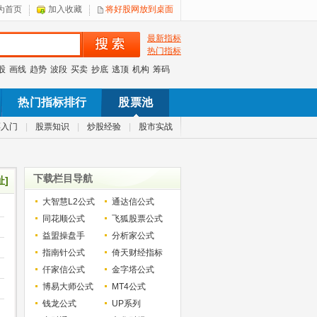
为首页
加入收藏
将好股网放到桌面
最新指标
热门指标
股
画线
趋势
波段
买卖
抄底
逃顶
机构
筹码
热门指标排行
股票池
票入门
|
股票知识
|
炒股经验
|
股市实战
下载栏目导航
址]
大智慧L2公式
通达信公式
同花顺公式
飞狐股票公式
益盟操盘手
分析家公式
指南针公式
倚天财经指标
仟家信公式
金字塔公式
博易大师公式
MT4公式
钱龙公式
UP系列