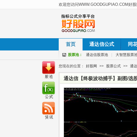
首页
通达信公式
同
股票池：
通达信股票池
|
大智慧股票
您现在的位置：
好股网
>>
股票公式
>>
通
通达信【终极波动捕手】副图/选股
图