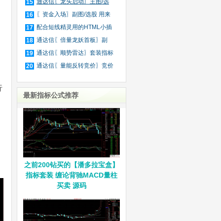
庄
通达信〖龙头启动〗主图/选
15
股
〖资金入场〗副图/选股 用来
16
抓
配合短线精灵用的HTML小插
17
件
通达信〖倍量龙妖首板〗副
18
图/
通达信〖顺势雷达〗套装指标
19
通达信〖量能反转竞价〗竞价
20
排
行
最新指标公式推荐
之前200钻买的【潘多拉宝盒】
指标套装 缠论背驰MACD量柱
买卖 源码