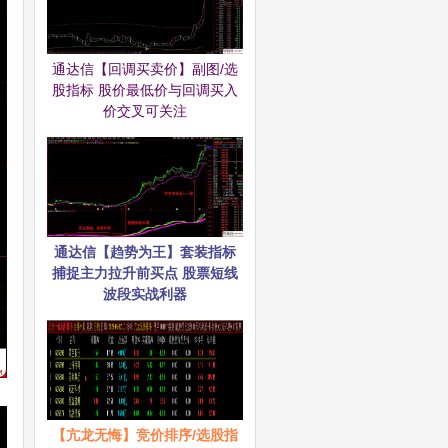
通达信【回调买卖价】副图/选
股指标 股价最低价与回调买入
价交叉可关注
通达信【趋势为王】套装指标
捕捉主力拉升前买点 股票短线
波段实战利器
【亢龙无悔】竞价排序/选股指