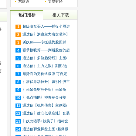
东财通
文华财经
热门指标
相关下载
超级暗盘买入——捕捉个股进
1
解
入
通达信〖洞察主力暗盘吸筹〗
2
捕
斩妖剑——专抓强势股回踩
3
20日
强承接吸筹——判断股价的超
4
买
通达信〖多轨趋势线〗主图/
5
者
选
通达信〖主力之眼〗副图/选
6
赚
股
顺势而为竞价终极版 可自定
7
义
〖潜伏异动拉升〗识别个股主
8
力
〖呆呆兔财务分析〗呆呆兔
9
F10
〖低点辅助〗神奇黄金分割
10
+趋
通达信【机构侦察】主副图/
11
选
通达信〖建仓低吸启涨〗套装
12
指
〖妖龙猎手+钱袋子〗指标套
13
装
通达信职业操盘主图+起爆跟
14