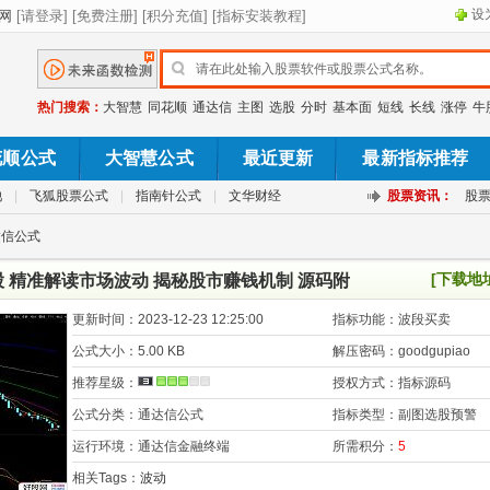
设
热门搜索：
大智慧
同花顺
通达信
主图
选股
分时
基本面
短线
长线
涨停
牛
花顺公式
大智慧公式
最近更新
最新指标推荐
池
|
飞狐股票公式
|
指南针公式
|
文华财经
股票资讯：
股
达信公式
[下载地
 精准解读市场波动 揭秘股市赚钱机制 源码附
更新时间：
2023-12-23 12:25:00
指标功能：
波段买卖
公式大小：
5.00 KB
解压密码：
goodgupiao
推荐星级：
授权方式：
指标源码
公式分类：
通达信公式
指标类型：
副图选股预警
运行环境：
通达信金融终端
所需积分：
5
相关Tags：
波动