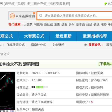
设
热门搜索：
大智慧
同花顺
通达信
主图
选股
分时
基本面
短线
长线
涨停
牛
花顺公式
大智慧公式
最近更新
最新指标推荐
池
|
飞狐股票公式
|
指南针公式
|
文华财经
股票资讯：
股
达信公式
[下载地
点掌控永不愁 源码附图
更新时间：
2024-01-12 09:13:00
指标功能：
波段买卖
公式大小：
17.0 KB
解压密码：
goodgupiao
推荐星级：
授权方式：
指标源码
公式分类：
通达信公式
指标类型：
副图选股预警
运行环境：
通达信金融终端
所需积分：
5
相关Tags：
翻倍买点