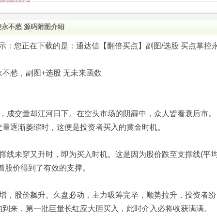
控永不愁 源码附图介绍
.com)提示：您正在下载的是：通达信【翻倍买点】副图/选股 买点掌控
不愁，副图+选股 无未来函数
山，成交量却江河日下。在空头市场的阴霾中，众人皆看衰后市。
交量逐渐萎缩时，这便是投资者买入的黄金时机。
撑线未穿又升时，即为买入时机。这是因为股价跌至支撑线(平
着股价得到了有效的支撑。
猛增，股价飙升。久盘必动，主力吸筹完毕，顺势拉升，投资者纷
的到来，第一批巨量长红应大胆买入，此时介入必将收获满满。