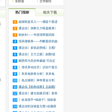
东财通
文华财经
热门指标
相关下载
超级暗盘买入——捕捉个股进
1
永
入
通达信〖洞察主力暗盘吸筹〗
2
捕
斩妖剑——专抓强势股回踩
3
20日
强承接吸筹——判断股价的超
4
买
通达信〖多轨趋势线〗主图/
5
选
通达信〖主力之眼〗副图/选
6
股
顺势而为竞价终极版 可自定
7
义
〖潜伏异动拉升〗识别个股主
8
力
〖呆呆兔财务分析〗呆呆兔
9
均
F10
〖低点辅助〗神奇黄金分割
10
+趋
通达信【机构侦察】主副图/
11
选
通达信〖建仓低吸启涨〗套装
12
指
〖妖龙猎手+钱袋子〗指标套
13
装
通达信职业操盘主图+起爆跟
14