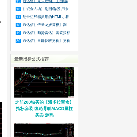
庄
通达信〖龙头启动〗主图/选
15
股
〖资金入场〗副图/选股 用来
16
抓
配合短线精灵用的HTML小插
17
或
件
通达信〖倍量龙妖首板〗副
18
图/
通达信〖顺势雷达〗套装指标
19
通达信〖量能反转竞价〗竞价
20
排
最新指标公式推荐
之前200钻买的【潘多拉宝盒】
指标套装 缠论背驰MACD量柱
买卖 源码