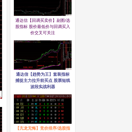
通达信【回调买卖价】副图/选
股指标 股价最低价与回调买入
价交叉可关注
通达信【趋势为王】套装指标
捕捉主力拉升前买点 股票短线
波段实战利器
【亢龙无悔】竞价排序/选股指