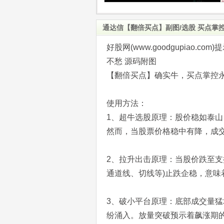
通达信【翻倍买点】副图/选股 买点掌
好股网(www.goodgupiao
不愁 源码附图
【翻倍买点】确实牛，买点掌控永
使用方法：
1、超牛选股原理：股价稳如泰
然而，当股票价格稳中有降，成
2、拉升出击原理：当股价跌至支
通道线、切线等)止跌企稳，意味
3、破小平台原理：底部成交量
纷涌入。放量突破预示着飙涨期