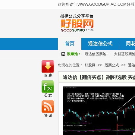
首页
通达信公式
同
股票池：
通达信股票池
|
大智慧股票
您现在的位置：
好股网
>>
股票公式
>>
通
通达信【翻倍买点】副图/选股 买