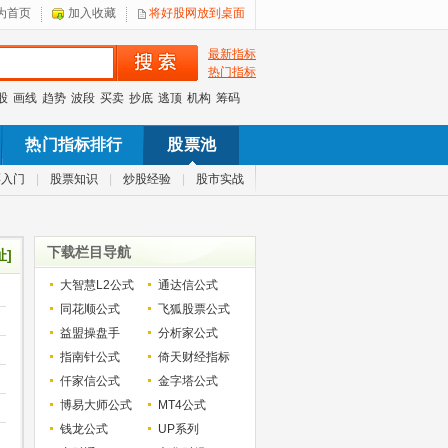
为首页
加入收藏
将好股网放到桌面
最新指标
热门指标
股
画线
趋势
波段
买卖
抄底
逃顶
机构
筹码
热门指标排行
股票池
票入门
|
股票知识
|
炒股经验
|
股市实战
下载栏目导航
址]
大智慧L2公式
通达信公式
同花顺公式
飞狐股票公式
益盟操盘手
分析家公式
指南针公式
倚天财经指标
仟家信公式
金字塔公式
博易大师公式
MT4公式
钱龙公式
UP系列