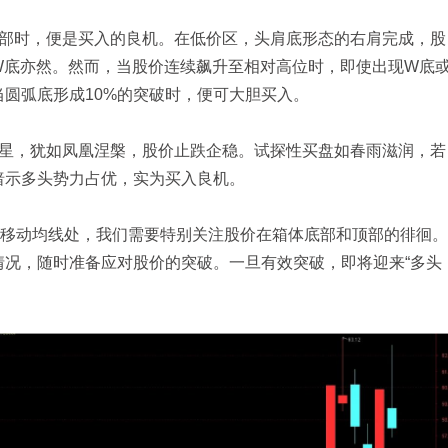
底部时，便是买入的良机。在低价区，头肩底形态的右肩完成，股
W底亦然。然而，当股价连续飙升至相对高位时，即使出现W底
圆弧底形成10%的突破时，便可大胆买入。
字星，犹如凤凰涅槃，股价止跌企稳。试探性买盘如春雨滋润，若
暗示多头势力占优，实为买入良机。
日移动均线处，我们需要特别关注股价在箱体底部和顶部的徘徊。
情况，随时准备应对股价的突破。一旦有效突破，即将迎来“多头