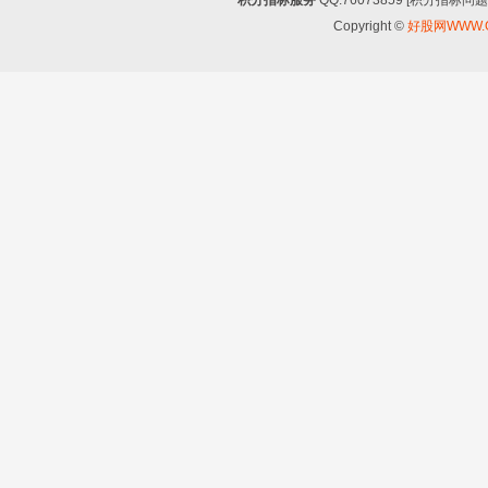
Copyright ©
好股网WWW.G