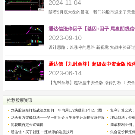
2024-11-04
通达信涨停因子【基因+因子 尾盘阴线信
2023-09-10
2023-06-14
推荐股票资讯
龙头股超短打板战法之如何一年内用1万块赚到1个亿（图
复利计算公式
解）
龙头蓄力突破战法——第一时间介入牛股主升浪捕捉涨停板
少？
埋伏战法：炒
的技巧（图解）
同花顺自定公式编辑
简单获利比例
通达信：买了就涨 一涨就停的选股技巧
用
集合竞价抓涨