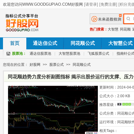
热门搜索：
大智慧
同花顺
首页
通达信公式
同花顺公式
大智慧公式
股票池：
通达信股票池
|
大智慧股票池
|
飞狐股票公式
|
指南针公
您现在的位置：
好股网
>>
股票公式
>>
同花顺公式
同花顺趋势力度分析副图指标 揭示出股价运行的支撑、压力
更新时间：
2024-04-0
公式大小：
2.00 KB
推荐星级：
公式分类：
同花顺公
运行环境：
同花顺软
相关Tags：