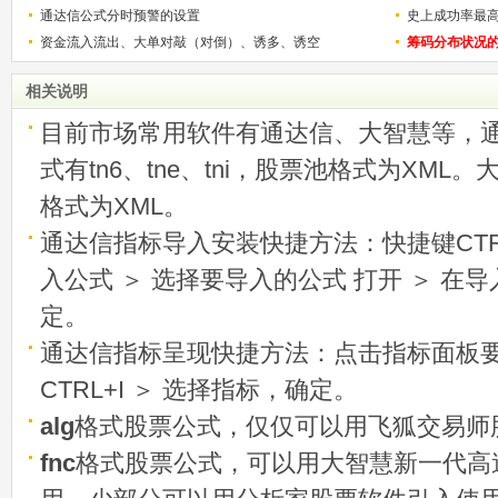
通达信公式分时预警的设置
史上成功率最
资金流入流出、大单对敲（对倒）、诱多、诱空
称选股法宝！
筹码分布状况
相关说明
目前市场常用软件有通达信、大智慧等，
式有tn6、tne、tni，股票池格式为XML
格式为XML。
通达信指标导入安装快捷方法：快捷键CTRL
入公式 ＞ 选择要导入的公式 打开 ＞ 在
定。
通达信指标呈现快捷方法：点击指标面板
CTRL+I ＞ 选择指标，确定。
alg
格式股票公式，仅仅可以用飞狐交易师
fnc
格式股票公式，可以用大智慧新一代高