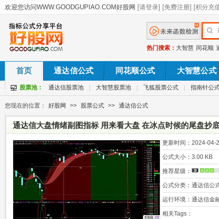
热门搜索：
大智慧
同花顺
首页
通达信公式
同花顺公式
大智慧公式
股票池：
通达信股票池
|
大智慧股票池
|
飞狐股票公式
|
指南针公
您现在的位置：
好股网
>>
股票公式
>>
通达信公式
通达信大盘情绪副图指标 用来看大盘 在冰点时候的尾盘抄底
更新时间：
2024-04-2
公式大小：
3.00 KB
推荐星级：
公式分类：
通达信公
运行环境：
通达信金
相关Tags：