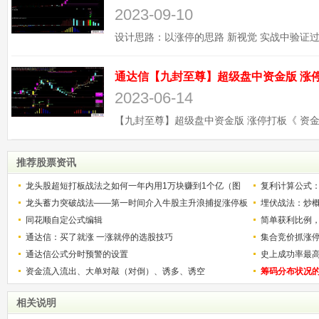
2023-09-10
2023-06-14
推荐股票资讯
龙头股超短打板战法之如何一年内用1万块赚到1个亿（图
复利计算公式
解）
龙头蓄力突破战法——第一时间介入牛股主升浪捕捉涨停板
少？
埋伏战法：炒
的技巧（图解）
同花顺自定公式编辑
简单获利比例
通达信：买了就涨 一涨就停的选股技巧
用
集合竞价抓涨
通达信公式分时预警的设置
史上成功率最
资金流入流出、大单对敲（对倒）、诱多、诱空
称选股法宝！
筹码分布状况
相关说明