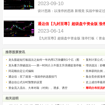
2023-09-10
2023-06-14
推荐股票资讯
龙头股超短打板战法之如何一年内用1万块赚到1个亿（图
复利计算公式
解）
龙头蓄力突破战法——第一时间介入牛股主升浪捕捉涨停板
少？
埋伏战法：炒
的技巧（图解）
同花顺自定公式编辑
简单获利比例
通达信：买了就涨 一涨就停的选股技巧
用
集合竞价抓涨
通达信公式分时预警的设置
史上成功率最
资金流入流出、大单对敲（对倒）、诱多、诱空
称选股法宝！
筹码分布状况
相关说明