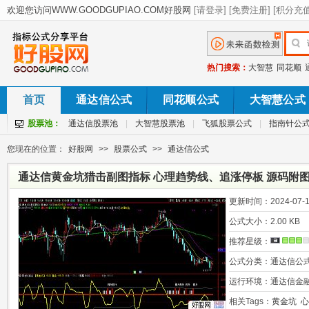
热门搜索：
大智慧
同花顺
首页
通达信公式
同花顺公式
大智慧公式
股票池：
通达信股票池
|
大智慧股票池
|
飞狐股票公式
|
指南针公
您现在的位置：
好股网
>>
股票公式
>>
通达信公式
通达信黄金坑猎击副图指标 心理趋势线、追涨停板 源码附
更新时间：
2024-07-1
公式大小：
2.00 KB
推荐星级：
公式分类：
通达信公
运行环境：
通达信金
相关Tags：
黄金坑
心