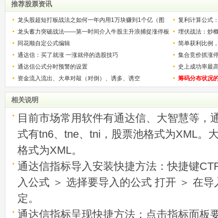
推荐股票资讯
龙头股超短打板战法之如何一年内用1万块赚到1个亿（图
复利计算公式
解）
龙头蓄力突破战法——第一时间介入牛股主升浪捕捉涨停板
少？
埋伏战法：炒
的技巧（图解）
同花顺自定公式编辑
简单获利比例
通达信：买了就涨 一涨就停的选股技巧
用
集合竞价抓涨
通达信公式分时预警的设置
史上成功率最
资金流入流出、大单对敲（对倒）、诱多、诱空
称选股法宝！
筹码分布状况
相关说明
目前市场常用软件有通达信、大智慧等，
式有tn6、tne、tni，股票池格式为XML
格式为XML。
通达信指标导入安装快捷方法：快捷键CTRL
入公式 ＞ 选择要导入的公式 打开 ＞ 在
定。
通达信指标呈现快捷方法：点击指标面板