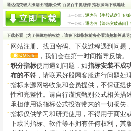
通达信突破大涨副图/选股公式 百发百中抓涨停 指标源码下载地址
通达信【牛股试盘】专抓
上一公式：
出路 指标源码
通达信【筹码突破基因】主
下一公式：
性活跃的个股 源码
下载必看（为了保障您的权益，请在下载指标前务必看清楚相关说明
网站注册、找回密码、下载过程遇到问题
，我们会在第一时间指导反馈。
积分指标
使用遇到问题，如
指标安装不成
布的不符
，请联系好股网客服进行问题处
指标来源网络收集和会员提供，不保证提
性和完整性。请自行谨慎甄别公式相关描
承担使用该指标公式投资带来的一切损失
指标仅供学习和研究使用，不得用于商业
下载的指标、软件等不拥有任何权利，其