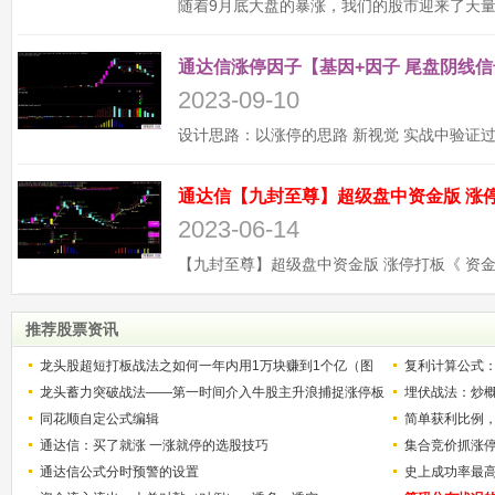
通达信涨停因子【基因+因子 尾盘阴线信
2023-09-10
2023-06-14
推荐股票资讯
龙头股超短打板战法之如何一年内用1万块赚到1个亿（图
复利计算公式
解）
龙头蓄力突破战法——第一时间介入牛股主升浪捕捉涨停板
少？
埋伏战法：炒
的技巧（图解）
同花顺自定公式编辑
简单获利比例
通达信：买了就涨 一涨就停的选股技巧
用
集合竞价抓涨
通达信公式分时预警的设置
史上成功率最