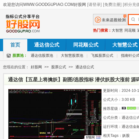
热门搜索：
大智慧
同花顺
首页
通达信公式
同花顺公式
大智慧公式
股票池：
通达信股票池
|
大智慧股票池
|
飞狐股票公式
|
指南针公
您现在的位置：
好股网
>>
股票公式
>>
通达信公式
通达信【五星上将擒妖】副图/选股指标 潜伏妖股大涨前 源
更新时间：
2024-10-1
公式大小：
3.00 KB
推荐星级：
公式分类：
通达信公
运行环境：
通达信金
相关Tags：
妖股