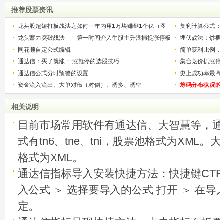
推荐股票资讯
龙头股超短打板战法之如何一年内用1万块赚到1个亿（图
复利计算公式
解）
龙头蓄力突破战法——第一时间介入牛股主升浪捕捉涨停板
少？
埋伏战法：炒
的技巧（图解）
同花顺自定公式编辑
简单获利比例
通达信：买了就涨 一涨就停的选股技巧
用
集合竞价抓涨
通达信公式分时预警的设置
史上成功率最
资金流入流出、大单对敲（对倒）、诱多、诱空
称选股法宝！
筹码分布状况
相关说明
目前市场常用软件有通达信、大智慧等，
式有tn6、tne、tni，股票池格式为XML
格式为XML。
通达信指标导入安装快捷方法：快捷键CTRL
入公式 ＞ 选择要导入的公式 打开 ＞ 在
定。