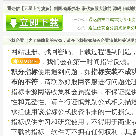
通达信【五星上将擒妖】副图/选股指标 潜伏妖股大涨前 源码下载地
通达信主力成本突破45度
上一公式：
龙 源码
通达信黄金分割点起爆分
下一公式：
下载必看（为了保障您的权益，请在下载指标前务必看清楚相关说明
网站注册、找回密码、下载过程遇到问题
，我们会在第一时间指导反馈。
积分指标
使用遇到问题，如
指标安装不成
布的不符
，请联系好股网客服进行问题处
指标来源网络收集和会员提供，不保证提
性和完整性。请自行谨慎甄别公式相关描
承担使用该指标公式投资带来的一切损失
指标仅供学习和研究使用，不得用于商业
下载的指标、软件等不拥有任何权利，其