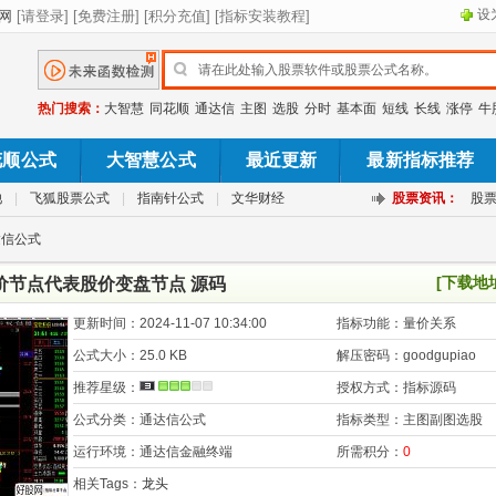
设
热门搜索：
大智慧
同花顺
通达信
主图
选股
分时
基本面
短线
长线
涨停
牛
花顺公式
大智慧公式
最近更新
最新指标推荐
池
|
飞狐股票公式
|
指南针公式
|
文华财经
股票资讯：
股
达信公式
[下载地
价节点代表股价变盘节点 源码
更新时间：
2024-11-07 10:34:00
指标功能：
量价关系
公式大小：
25.0 KB
解压密码：
goodgupiao
推荐星级：
授权方式：
指标源码
公式分类：
通达信公式
指标类型：
主图副图选股
运行环境：
通达信金融终端
所需积分：
0
相关Tags：
龙头