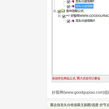
好股网(www.goodgupiao.
通达信龙头分歧低吸主副图/选股 价节