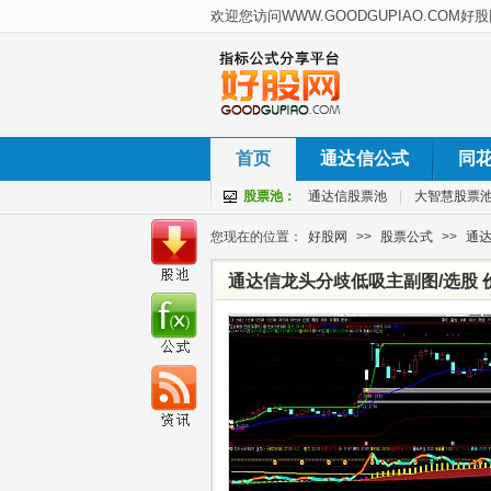
首页
通达信公式
同
股票池：
通达信股票池
|
大智慧股票
您现在的位置：
好股网
>>
股票公式
>>
通
通达信龙头分歧低吸主副图/选股 