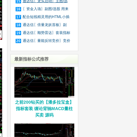
庄
通达信〖龙头启动〗主图/选
15
股
〖资金入场〗副图/选股 用来
16
抓
配合短线精灵用的HTML小插
17
件
通达信〖倍量龙妖首板〗副
18
图/
通达信〖顺势雷达〗套装指标
19
通达信〖量能反转竞价〗竞价
20
排
最新指标公式推荐
之前200钻买的【潘多拉宝盒】
指标套装 缠论背驰MACD量柱
买卖 源码