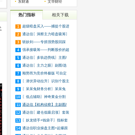
东财通
文华财经
热门指标
相关下载
超级暗盘买入——捕捉个股进
1
代
入
通达信〖洞察主力暗盘吸筹〗
2
捕
斩妖剑——专抓强势股回踩
3
20日
强承接吸筹——判断股价的超
4
买
通达信〖多轨趋势线〗主图/
5
选
通达信〖主力之眼〗副图/选
6
股
顺势而为竞价终极版 可自定
7
义
〖潜伏异动拉升〗识别个股主
8
力
〖呆呆兔财务分析〗呆呆兔
9
F10
〖低点辅助〗神奇黄金分割
10
+趋
通达信【机构侦察】主副图/
11
选
通达信〖建仓低吸启涨〗套装
12
指
〖妖龙猎手+钱袋子〗指标套
13
装
通达信职业操盘主图+起爆跟
14