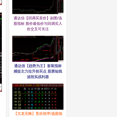
通达信【回调买卖价】副图/选
股指标 股价最低价与回调买入
价交叉可关注
通达信【趋势为王】套装指标
捕捉主力拉升前买点 股票短线
波段实战利器
【亢龙无悔】竞价排序/选股指