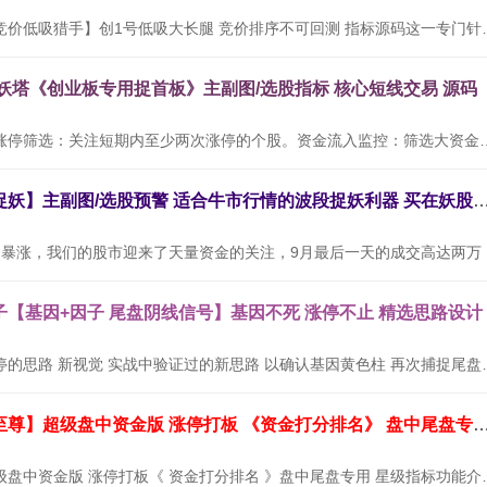
通达信【创业板竞价低吸猎手】创1号低吸大长腿
九妖塔《创业板专用捉首板》主副图/选股指标 核心短线交易 源码
使用方法：连续涨停筛选：关注短期内至少两次涨停的个股。资金流入
通达信【三浪捉妖】主副图/选股预警 适合牛市行情的波段捉妖利器
随着9月
【基因+因子 尾盘阴线信号】基因不死 涨停不止 精选思路设计
设计思路：以涨停的思路 新视觉 实战中验证过的
通达信【九封至尊】超级盘中资金版 涨停打板 《资金打分排名》 盘中尾
【九封至尊】超级盘中资金版 涨停打板《 资金打