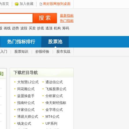
为首页
加入收藏
将好股网放到桌面
最新指标
热门指标
股
画线
趋势
波段
买卖
抄底
逃顶
机构
筹码
热门指标排行
股票池
票入门
|
股票知识
|
炒股经验
|
股市实战
下载栏目导航
址]
大智慧L2公式
通达信公式
同花顺公式
飞狐股票公式
益盟操盘手
分析家公式
指南针公式
倚天财经指标
仟家信公式
金字塔公式
博易大师公式
MT4公式
钱龙公式
UP系列