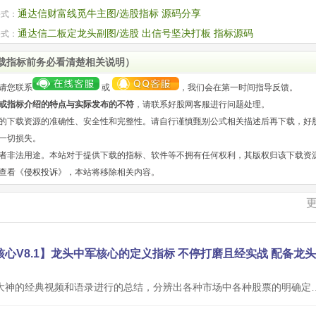
通达信财富线觅牛主图/选股指标 源码分享
公式：
通达信二板定龙头副图/选股 出信号坚决打板 指标源码
公式：
载指标前务必看清楚相关说明）
请您联系
或
，我们会在第一时间指导反馈。
或指标介绍的特点与实际发布的不符
，请联系好股网客服进行问题处理。
的下载资源的准确性、安全性和完整性。请自行谨慎甄别公式相关描述后再下载，好
一切损失。
者非法用途。本站对于提供下载的指标、软件等不拥有任何权利，其版权归该下载资
查看《
侵权投诉
》，本站将移除相关内容。
本公式根据网络大神的经典视频和语录进行的总结，分辨出各种市场中