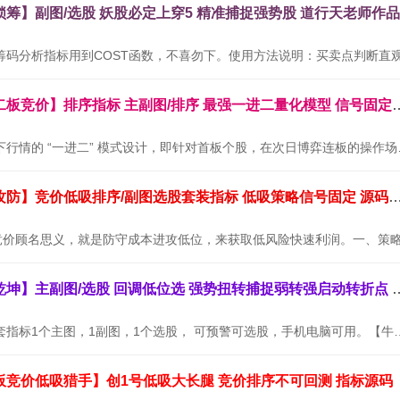
通达信金钻【二板竞价】排序指标 主副图/排序 最
本套指标专为当下行情的 “
通达信【墨守攻防】竞价低吸排序/副图选股套装指标 低吸策略信号
通达信【牛转乾坤】主副图/选股 回调低位选
【牛转乾坤】全套指标1个主图，1副图，1个选股， 可预警可选股，
板竞价低吸猎手】创1号低吸大长腿 竞价排序不可回测 指标源码