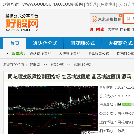
热门搜索：
大智慧
同花顺
首页
通达信公式
同花顺公式
大智慧公式
股票池：
通达信股票池
|
大智慧股票池
|
飞狐股票公式
|
指南针公
您现在的位置：
好股网
>>
股票公式
>>
同花顺公式
同花顺波段风控副图指标 红区域波段底 蓝区域波段顶 源码
更新时间：
2024-11-2
公式大小：
20.0 KB
推荐星级：
公式分类：
同花顺公
运行环境：
同花顺软
相关Tags：
波段