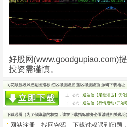
好股网(www.goodgupiao.c
投资需谨慎。
同花顺波段风控副图指标 红区域波段底 蓝区域波段顶 源码下载地址
通达信【尾盘潜击】优化版
上一公式：
图/选股 源码
通达信【行情启动+开始吃
下一公式：
机遇 源码
下载必看（为了保障您的权益，请在下载指标前务必看清楚相关说明
网站注册、找回密码、下载过程遇到问题