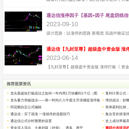
通达信涨停因子【基因+因子 尾盘阴线信
2023-09-10
2023-06-14
推荐股票资讯
龙头股超短打板战法之如何一年内用1万块赚到1个亿（图
复利计算公式
解）
龙头蓄力突破战法——第一时间介入牛股主升浪捕捉涨停板
少？
埋伏战法：炒
的技巧（图解）
同花顺自定公式编辑
简单获利比例
通达信：买了就涨 一涨就停的选股技巧
用
集合竞价抓涨
通达信公式分时预警的设置
史上成功率最
资金流入流出、大单对敲（对倒）、诱多、诱空
称选股法宝！
筹码分布状况