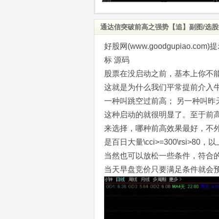
通达信突破前高之强势【追】副图/选股
好股网(www.goodgupiao
标 源码
股票在没启动之前，基本上你不能
这就是为什么我们平常提前介入
一种叫跳空过前高； 另一种叫昨
这种启动的就很明显了。至于前
来选择，哪种前高效果最好，不
是百日大量\cci>=300\rsi>
当然也可以放松一些条件，符合
当天早盘竞价只要满足条件就会