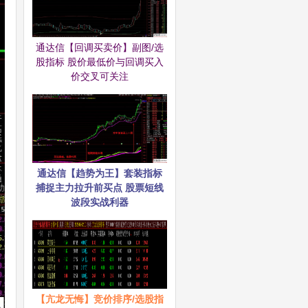
通达信【回调买卖价】副图/选
股指标 股价最低价与回调买入
价交叉可关注
通达信【趋势为王】套装指标
捕捉主力拉升前买点 股票短线
波段实战利器
【亢龙无悔】竞价排序/选股指