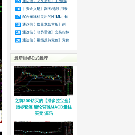
庄
通达信〖龙头启动〗主图/选
15
股
〖资金入场〗副图/选股 用来
16
抓
配合短线精灵用的HTML小插
17
件
通达信〖倍量龙妖首板〗副
18
图/
通达信〖顺势雷达〗套装指标
19
通达信〖量能反转竞价〗竞价
20
排
最新指标公式推荐
之前200钻买的【潘多拉宝盒】
指标套装 缠论背驰MACD量柱
买卖 源码