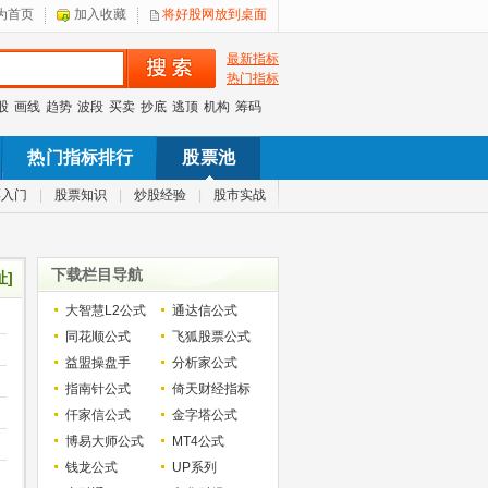
为首页
加入收藏
将好股网放到桌面
最新指标
热门指标
股
画线
趋势
波段
买卖
抄底
逃顶
机构
筹码
热门指标排行
股票池
票入门
|
股票知识
|
炒股经验
|
股市实战
下载栏目导航
址]
大智慧L2公式
通达信公式
同花顺公式
飞狐股票公式
益盟操盘手
分析家公式
指南针公式
倚天财经指标
仟家信公式
金字塔公式
博易大师公式
MT4公式
钱龙公式
UP系列