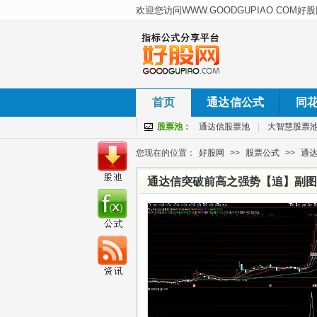
首页
通达信公式
同
股票池：
通达信股票池
|
大智慧股票
您现在的位置：
好股网
>>
股票公式
>>
通
通达信突破前高之强势【追】副图/