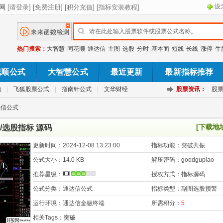
设
热门搜索：
大智慧
同花顺
通达信
主图
选股
分时
基本面
短线
长线
涨停
牛
花顺公式
大智慧公式
最近更新
最新指标推荐
池
|
飞狐股票公式
|
指南针公式
|
文华财经
股票资讯：
股
达信公式
[下载地
选股指标 源码
更新时间：
2024-12-08 13:23:00
指标功能：
突破共振
公式大小：
14.0 KB
解压密码：
goodgupiao
推荐星级：
授权方式：
指标源码
公式分类：
通达信公式
指标类型：
副图选股预警
运行环境：
通达信金融终端
所需积分：
5
相关Tags：
突破