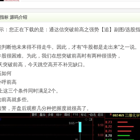
指标 源码介绍
.com)提示：您正在下载的是：通达信突破前高之强势【追】副图/选股
判断他未来得不得走牛。因此，才有“牛股都是走出来”之一说。
牛股很困难。为此，我们在想突破前高时有两种很强势，
天突破前高，今天跳空高开不补完缺口。
高如何
外呼前高
80，以上这三个条件同时满足2个。
的前高就多些。
预警，开盘后观察几分种把握度就很高了。