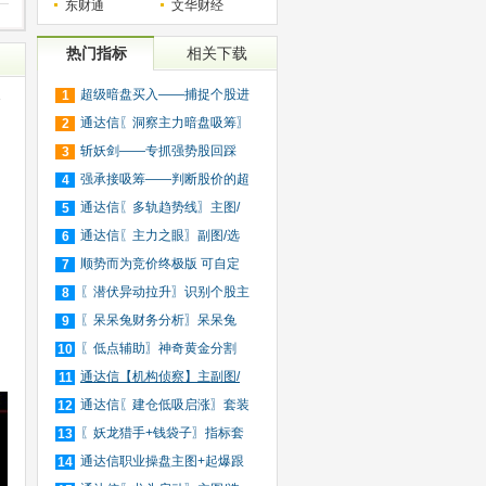
东财通
文华财经
热门指标
相关下载
超级暗盘买入——捕捉个股进
1
指
入
通达信〖洞察主力暗盘吸筹〗
2
捕
斩妖剑——专抓强势股回踩
3
20日
强承接吸筹——判断股价的超
4
买
通达信〖多轨趋势线〗主图/
5
选
通达信〖主力之眼〗副图/选
6
股
顺势而为竞价终极版 可自定
7
义
〖潜伏异动拉升〗识别个股主
8
力
〖呆呆兔财务分析〗呆呆兔
9
F10
〖低点辅助〗神奇黄金分割
10
+趋
通达信【机构侦察】主副图/
11
选
通达信〖建仓低吸启涨〗套装
12
指
〖妖龙猎手+钱袋子〗指标套
13
装
通达信职业操盘主图+起爆跟
14