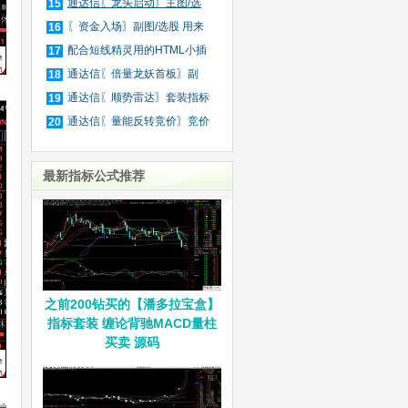
庄
通达信〖龙头启动〗主图/选
15
股
〖资金入场〗副图/选股 用来
16
抓
配合短线精灵用的HTML小插
17
件
通达信〖倍量龙妖首板〗副
18
图/
通达信〖顺势雷达〗套装指标
19
通达信〖量能反转竞价〗竞价
20
排
最新指标公式推荐
之前200钻买的【潘多拉宝盒】
指标套装 缠论背驰MACD量柱
买卖 源码