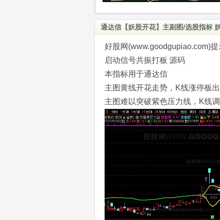
通达信【妖股开花】主副图/选股指标 
好股网(www.goodgupiao
启动信号共振打板 源码
本指标用于通达信
主图黄线开花走势，K线涨停板
主图难以突破紫色压力线，K线