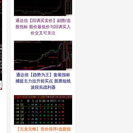
通达信【回调买卖价】副图/选
股指标 股价最低价与回调买入
价交叉可关注
通达信【趋势为王】套装指标
捕捉主力拉升前买点 股票短线
波段实战利器
【亢龙无悔】竞价排序/选股指