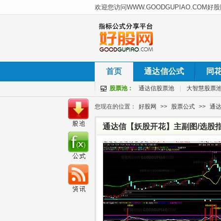
首页
通达信公式
同
股票池：
通达信股票池
|
大智慧股票
您现在的位置：
好股网
>>
股票公式
>>
通
通达信【妖股开花】主副图/选股指