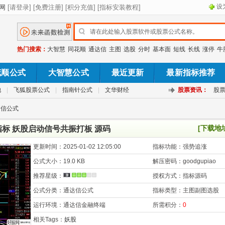
设
热门搜索：
大智慧
同花顺
通达信
主图
选股
分时
基本面
短线
长线
涨停
牛
花顺公式
大智慧公式
最近更新
最新指标推荐
池
|
飞狐股票公式
|
指南针公式
|
文华财经
股票资讯：
股
达信公式
[下载地
标 妖股启动信号共振打板 源码
更新时间：
2025-01-02 12:05:00
指标功能：
强势追涨
公式大小：
19.0 KB
解压密码：
goodgupiao
推荐星级：
授权方式：
指标源码
公式分类：
通达信公式
指标类型：
主图副图选股
运行环境：
通达信金融终端
所需积分：
0
相关Tags：
妖股