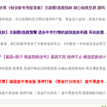
九妖塔《创业板专用捉首板》主副图/选股指标 核心短线交易 源码
使用方法：连续涨停筛选：关注短期内至少两次涨停的个股。资金流入
通达信【三浪捉妖】主副图/选股预警 适合牛市行情的波段捉妖利器
随着9月
【基因+因子 尾盘阴线信号】基因不死 涨停不止 精选思路设计
设计思路：以涨停的思路 新视觉 实战中验证过的
通达信【九封至尊】超级盘中资金版 涨停打板 《资金打分排名》 盘中尾
【九封至尊】超级盘中资金版 涨停打板《 资金打