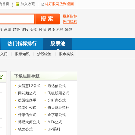
为首页
加入收藏
将好股网放到桌面
最新指标
热门指标
股
画线
趋势
波段
买卖
抄底
逃顶
机构
筹码
热门指标排行
股票池
票入门
|
股票知识
|
炒股经验
|
股市实战
下载栏目导航
址]
大智慧L2公式
通达信公式
同花顺公式
飞狐股票公式
益盟操盘手
分析家公式
指南针公式
倚天财经指标
仟家信公式
金字塔公式
博易大师公式
MT4公式
钱龙公式
UP系列