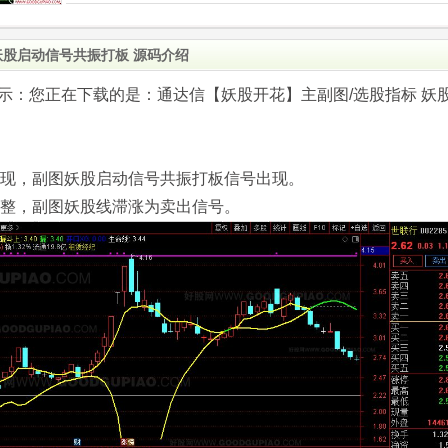
妖股启动信号共振打板 源码介绍
.com)提示：您正在下载的是：通达信【妖股开花】主副图/选股指标 妖
出现，副图妖股启动信号共振打板信号出现。
调整，副图妖股线滞涨为卖出信号。