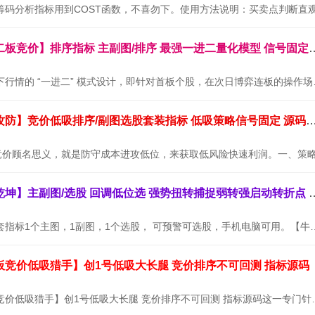
通达信金钻【二板竞价】排序指标 主副图/排序 最
本套指标专为当下行情的 “
通达信【墨守攻防】竞价低吸排序/副图选股套装指标 低吸策略信号
通达信【牛转乾坤】主副图/选股 回调低位选
【牛转乾坤】全套指标1个主图，1副图，1个选股， 可预警可选股，
板竞价低吸猎手】创1号低吸大长腿 竞价排序不可回测 指标源码
通达信【创业板竞价低吸猎手】创1号低吸大长腿