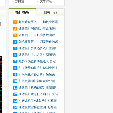
东财通
文华财经
热门指标
相关下载
超级暗盘买入——捕捉个股进
1
股
入
通达信〖洞察主力暗盘吸筹〗
2
捕
斩妖剑——专抓强势股回踩
3
20日
强承接吸筹——判断股价的超
4
买
通达信〖多轨趋势线〗主图/
5
选
通达信〖主力之眼〗副图/选
6
股
顺势而为竞价终极版 可自定
7
义
〖潜伏异动拉升〗识别个股主
8
力
〖呆呆兔财务分析〗呆呆兔
9
F10
〖低点辅助〗神奇黄金分割
10
+趋
通达信【机构侦察】主副图/
11
选
通达信〖建仓低吸启涨〗套装
12
指
〖妖龙猎手+钱袋子〗指标套
13
装
通达信职业操盘主图+起爆跟
14