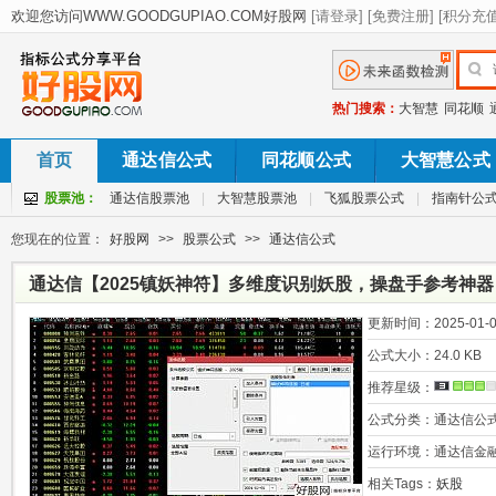
热门搜索：
大智慧
同花顺
首页
通达信公式
同花顺公式
大智慧公式
股票池：
通达信股票池
|
大智慧股票池
|
飞狐股票公式
|
指南针公
您现在的位置：
好股网
>>
股票公式
>>
通达信公式
通达信【2025镇妖神符】多维度识别妖股，操盘手参考神器
更新时间：
2025-01-0
公式大小：
24.0 KB
推荐星级：
公式分类：
通达信公
运行环境：
通达信金
相关Tags：
妖股