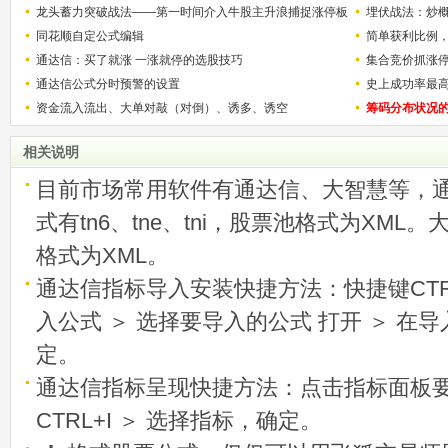
解）
龙头蓄力突破战法——第一时间介入牛股主升浪捕捉涨停板
少？
埋伏战法：炒
的技巧（图解）
同花顺自定公式编辑
简单获利比例
通达信：买了就涨 一涨就停的选股技巧
用
集合竞价抓涨
通达信公式分时预警的设置
史上成功率最
资金流入流出、大单对敲（对倒）、诱多、诱空
称选股法宝！
筹码分布状况
相关说明
目前市场常用软件有通达信、大智慧等，
式有tn6、tne、tni，股票池格式为XML
格式为XML。
通达信指标导入安装快捷方法：快捷键CTRL
入公式 ＞ 选择要导入的公式 打开 ＞ 在
定。
通达信指标呈现快捷方法：点击指标面板
CTRL+I ＞ 选择指标，确定。