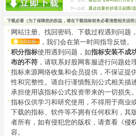
源码
通达信量价抄底主副图/选
下一公式：
码
下载必看（为了保障您的权益，请在下载指标前务必看清楚相关说明
网站注册、找回密码、下载过程遇到问题
，我们会在第一时间指导反馈。
积分指标
使用遇到问题，如
指标安装不成
布的不符
，请联系好股网客服进行问题处
指标来源网络收集和会员提供，不保证提
性和完整性。请自行谨慎甄别公式相关描
承担使用该指标公式投资带来的一切损失
指标仅供学习和研究使用，不得用于商业
下载的指标、软件等不拥有任何权利，其
者所有，如有侵犯您的版权，请查看《
侵
容。