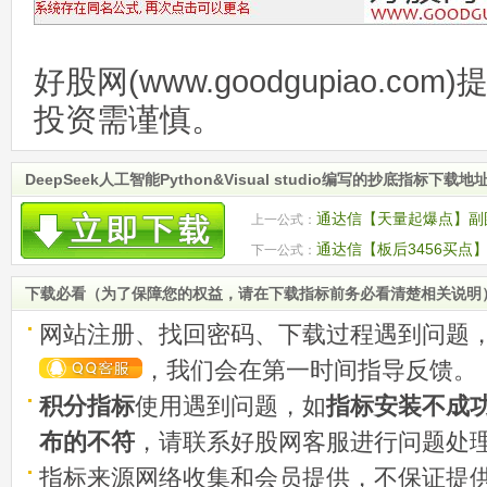
好股网(www.goodgupiao.c
投资需谨慎。
DeepSeek人工智能Python&Visual studio编写的抄底指标下载地
通达信【天量起爆点】副图
上一公式：
码无未来
通达信【板后3456买点
下一公式：
码
下载必看（为了保障您的权益，请在下载指标前务必看清楚相关说明
网站注册、找回密码、下载过程遇到问题
，我们会在第一时间指导反馈。
积分指标
使用遇到问题，如
指标安装不成
布的不符
，请联系好股网客服进行问题处
指标来源网络收集和会员提供，不保证提