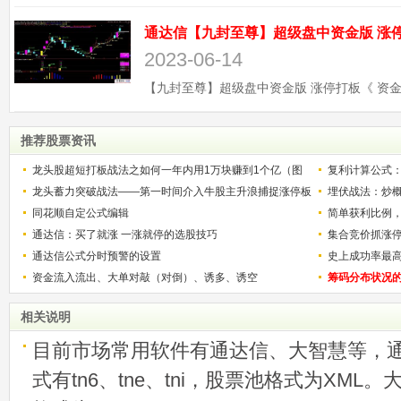
2023-06-14
推荐股票资讯
龙头股超短打板战法之如何一年内用1万块赚到1个亿（图
复利计算公式
解）
龙头蓄力突破战法——第一时间介入牛股主升浪捕捉涨停板
少？
埋伏战法：炒
的技巧（图解）
同花顺自定公式编辑
简单获利比例
通达信：买了就涨 一涨就停的选股技巧
用
集合竞价抓涨
通达信公式分时预警的设置
史上成功率最
资金流入流出、大单对敲（对倒）、诱多、诱空
称选股法宝！
筹码分布状况
相关说明
目前市场常用软件有通达信、大智慧等，
式有tn6、tne、tni，股票池格式为XML