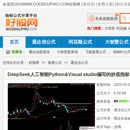
热门搜索：
大智慧
同花顺
首页
通达信公式
同花顺公式
大智慧公式
股票池：
通达信股票池
|
大智慧股票池
|
飞狐股票公式
|
指南针公
您现在的位置：
好股网
>>
股票公式
>>
通达信公式
DeepSeek人工智能Python&Visual studio编写的抄底指标
更新时间：
2025-02-0
公式大小：
8.00 KB
推荐星级：
公式分类：
通达信公
运行环境：
通达信金
相关Tags：
抄底