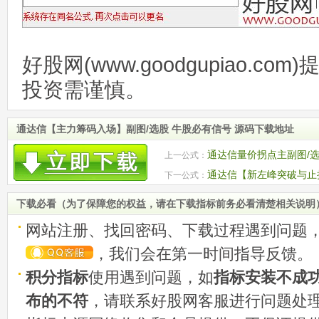
好股网(www.goodgupiao.c
投资需谨慎。
通达信【主力筹码入场】副图/选股 牛股必有信号 源码下载地址
通达信量价拐点主副图/选
上一公式：
码
通达信【新左峰突破与止
下一公式：
一波不错的涨幅 源码
下载必看（为了保障您的权益，请在下载指标前务必看清楚相关说明
网站注册、找回密码、下载过程遇到问题
，我们会在第一时间指导反馈。
积分指标
使用遇到问题，如
指标安装不成
布的不符
，请联系好股网客服进行问题处