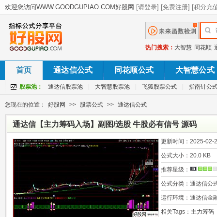
热门搜索：
大智慧
同花顺
首页
通达信公式
同花顺公式
大智慧公式
股票池：
通达信股票池
|
大智慧股票池
|
飞狐股票公式
|
指南针公
您现在的位置：
好股网
>>
股票公式
>>
通达信公式
通达信【主力筹码入场】副图/选股 牛股必有信号 源码
更新时间：
2025-02-2
公式大小：
20.0 KB
推荐星级：
公式分类：
通达信公
运行环境：
通达信金
相关Tags：
主力筹码