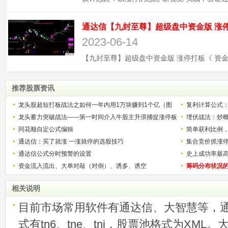
2023-06-14
推荐股票资讯
龙头股超短打板战法之如何一年内用1万块赚到1个亿（图
复利计算公式
解）
龙头蓄力突破战法——第一时间介入牛股主升浪捕捉涨停板
少？
埋伏战法：炒
的技巧（图解）
同花顺自定公式编辑
简单获利比例
通达信：买了就涨 一涨就停的选股技巧
用
集合竞价抓涨
通达信公式分时预警的设置
史上成功率最
资金流入流出、大单对敲（对倒）、诱多、诱空
称选股法宝！
筹码分布状况
相关说明
目前市场常用软件有通达信、大智慧等，
式有tn6、tne、tni，股票池格式为XML