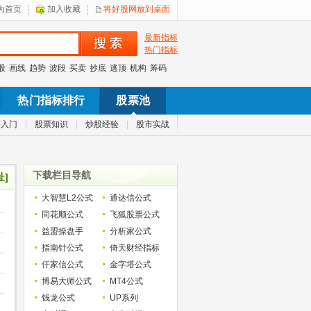
为首页
加入收藏
将好股网放到桌面
最新指标
热门指标
股
画线
趋势
波段
买卖
抄底
逃顶
机构
筹码
热门指标排行
股票池
票入门
|
股票知识
|
炒股经验
|
股市实战
下载栏目导航
址]
大智慧L2公式
通达信公式
同花顺公式
飞狐股票公式
益盟操盘手
分析家公式
指南针公式
倚天财经指标
仟家信公式
金字塔公式
博易大师公式
MT4公式
钱龙公式
UP系列