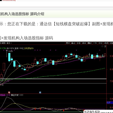
机构入场选股指标 源码介绍
.com)提示：您正在下载的是：通达信【短线横盘突破起爆】副图+发现
+发现机构入场选股指标 源码