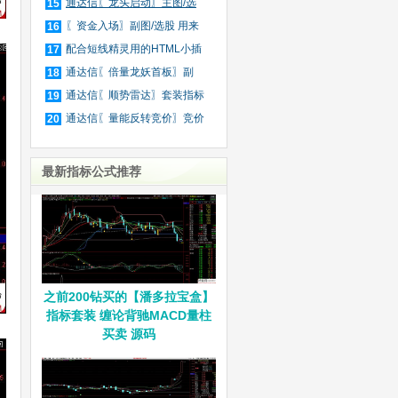
庄
通达信〖龙头启动〗主图/选
15
股
〖资金入场〗副图/选股 用来
16
抓
配合短线精灵用的HTML小插
17
件
通达信〖倍量龙妖首板〗副
18
图/
通达信〖顺势雷达〗套装指标
19
通达信〖量能反转竞价〗竞价
20
排
最新指标公式推荐
之前200钻买的【潘多拉宝盒】
指标套装 缠论背驰MACD量柱
买卖 源码