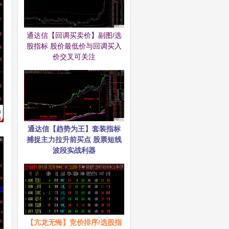
通达信【回调买卖价】副图/选
股指标 股价最低价与回调买入
价交叉可关注
通达信【趋势为王】套装指标
捕捉主力拉升前买点 股票短线
波段实战利器
【亢龙无悔】竞价排序/选股指