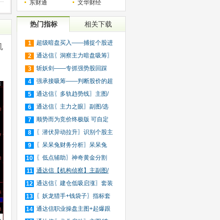
东财通
文华财经
热门指标
相关下载
超级暗盘买入——捕捉个股进
1
机
入
通达信〖洞察主力暗盘吸筹〗
2
捕
斩妖剑——专抓强势股回踩
3
20日
强承接吸筹——判断股价的超
4
买
通达信〖多轨趋势线〗主图/
5
选
通达信〖主力之眼〗副图/选
6
股
顺势而为竞价终极版 可自定
7
义
〖潜伏异动拉升〗识别个股主
8
力
〖呆呆兔财务分析〗呆呆兔
9
F10
〖低点辅助〗神奇黄金分割
10
+趋
通达信【机构侦察】主副图/
11
选
通达信〖建仓低吸启涨〗套装
12
指
〖妖龙猎手+钱袋子〗指标套
13
装
通达信职业操盘主图+起爆跟
14