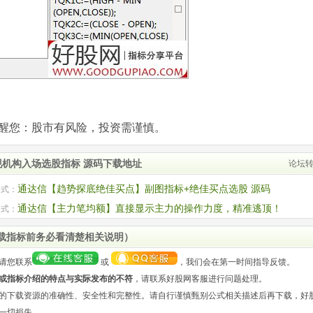
com)提醒您：股市有风险，投资需谨慎。
现机构入场选股指标 源码下载地址
论坛
通达信【趋势探底绝佳买点】副图指标+绝佳买点选股 源码
公式：
通达信【主力笔均额】直接显示主力的操作力度，精准逃顶！
公式：
L2支持 副图源码
载指标前务必看清楚相关说明）
请您联系
或
，我们会在第一时间指导反馈。
或指标介绍的特点与实际发布的不符
，请联系好股网客服进行问题处理。
的下载资源的准确性、安全性和完整性。请自行谨慎甄别公式相关描述后再下载，好
一切损失。