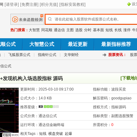
设
热门搜索：
大智慧
同花顺
通达信
主图
选股
分时
基本面
短线
长线
涨停
牛
花顺公式
大智慧公式
最近更新
最新指标推荐
池
|
飞狐股票公式
|
指南针公式
|
文华财经
股票资讯：
股
达信公式
[下载地
+发现机构入场选股指标 源码
更新时间：
2025-03-10 09:17:00
指标功能：
波段买卖
公式大小：
14.0 KB
解压密码：
goodgupiao
推荐星级：
授权方式：
指标源码
公式分类：
通达信公式
指标类型：
副图选股预警
运行环境：
通达信金融终端
所需积分：
0
相关Tags：
短线
横盘突破
起爆