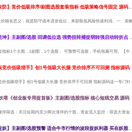
通达信【墨守攻防】竞价低吸排序/副图选股套装指标 低吸策略信号
通达信【牛转乾坤】主副图/选股 回调低位选
【牛转乾坤】全套指标1个主图，1副图，1个选股， 可预警可选股，
板竞价低吸猎手】创1号低吸大长腿 竞价排序不可回测 指标源码
通达信【创业板竞价低吸猎手】创1号低吸大长腿
九妖塔《创业板专用捉首板》主副图/选股指标 核心短线交易 源码
使用方法：连续涨停筛选：关注短期内至少两次涨停的个股。资金流入
通达信【三浪捉妖】主副图/选股预警 适合牛市行情的波段捉妖利器