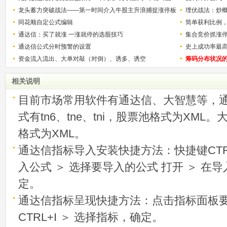
解）
龙头蓄力突破战法——第一时间介入牛股主升浪捕捉涨停板
少？
埋伏战法：炒
的技巧（图解）
同花顺自定公式编辑
简单获利比例
通达信：买了就涨 一涨就停的选股技巧
用
集合竞价抓涨
通达信公式分时预警的设置
史上成功率最
资金流入流出、大单对敲（对倒）、诱多、诱空
称选股法宝！
筹码分布状况
相关说明
目前市场常用软件有通达信、大智慧等，
式有tn6、tne、tni，股票池格式为XML
格式为XML。
通达信指标导入安装快捷方法：快捷键CTRL
入公式 ＞ 选择要导入的公式 打开 ＞ 在
定。
通达信指标呈现快捷方法：点击指标面板
CTRL+I ＞ 选择指标，确定。