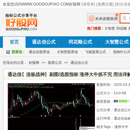
热门搜索：
大智慧
同花顺
首页
通达信公式
同花顺公式
大智慧公式
股票池：
通达信股票池
|
大智慧股票池
|
飞狐股票公式
|
指南针公
您现在的位置：
好股网
>>
股票公式
>>
通达信公式
通达信〖连板战神〗副图/选股指标 涨停大牛抓不完 用法详解
更新时间：
2025-03-3
公式大小：
14.0 KB
推荐星级：
公式分类：
通达信公
运行环境：
通达信金
相关Tags：
涨停大牛