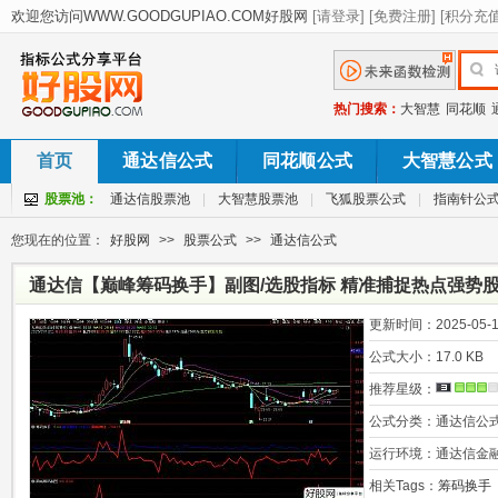
热门搜索：
大智慧
同花顺
首页
通达信公式
同花顺公式
大智慧公式
股票池：
通达信股票池
|
大智慧股票池
|
飞狐股票公式
|
指南针公
您现在的位置：
好股网
>>
股票公式
>>
通达信公式
通达信【巅峰筹码换手】副图/选股指标 精准捕捉热点强势股
更新时间：
2025-05-1
公式大小：
17.0 KB
推荐星级：
公式分类：
通达信公
运行环境：
通达信金
相关Tags：
筹码换手