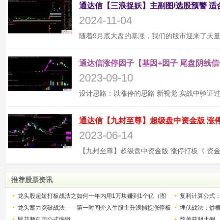
2024-11-04
通达信涨停因子【基因+因子 尾盘阴线信
2023-09-10
2023-06-14
推荐股票资讯
龙头股超短打板战法之如何一年内用1万块赚到1个亿（图
复利计算公式
解）
龙头蓄力突破战法——第一时间介入牛股主升浪捕捉涨停板
少？
埋伏战法：炒
的技巧（图解）
同花顺自定公式编辑
简单获利比例