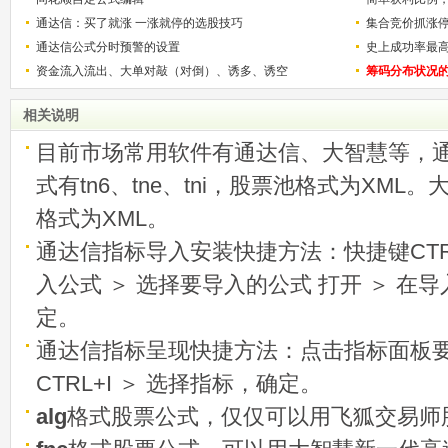
通达信：买了就涨 一涨就停的选股技巧
用
集合竞价抓涨
通达信公式分时预警的设置
史上成功率最
资金流入流出、大单对敲（对倒）、诱多、诱空
称选股法宝！
筹码分布状况
相关说明
目前市场常用软件有通达信、大智慧等，
式有tn6、tne、tni，股票池格式为XML
格式为XML。
通达信指标导入安装快捷方法：快捷键CTRL
入公式 ＞ 选择要导入的公式 打开 ＞ 在
定。
通达信指标呈现快捷方法：点击指标面板
CTRL+I ＞ 选择指标，确定。
alg
格式股票公式，仅仅可以用飞狐交易师