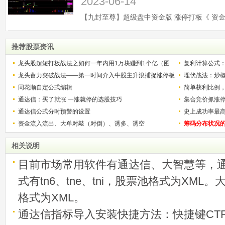
2023-06-14
推荐股票资讯
龙头股超短打板战法之如何一年内用1万块赚到1个亿（图
复利计算公式
解）
龙头蓄力突破战法——第一时间介入牛股主升浪捕捉涨停板
少？
埋伏战法：炒
的技巧（图解）
同花顺自定公式编辑
简单获利比例
通达信：买了就涨 一涨就停的选股技巧
用
集合竞价抓涨
通达信公式分时预警的设置
史上成功率最
资金流入流出、大单对敲（对倒）、诱多、诱空
称选股法宝！
筹码分布状况
相关说明
目前市场常用软件有通达信、大智慧等，
式有tn6、tne、tni，股票池格式为XML
格式为XML。
通达信指标导入安装快捷方法：快捷键CTRL