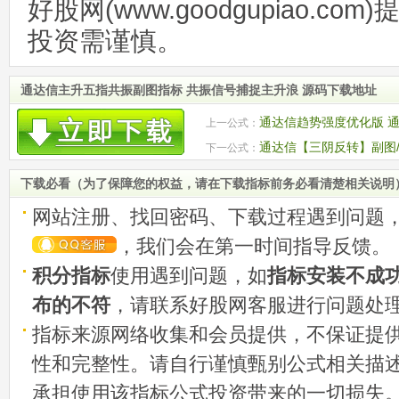
好股网(www.goodgupiao.c
投资需谨慎。
通达信主升五指共振副图指标 共振信号捕捉主升浪 源码下载地址
通达信趋势强度优化版 
上一公式：
图源码
通达信【三阴反转】副图/
下一公式：
捉震荡市低吸机会 源码
下载必看（为了保障您的权益，请在下载指标前务必看清楚相关说明
网站注册、找回密码、下载过程遇到问题
，我们会在第一时间指导反馈。
积分指标
使用遇到问题，如
指标安装不成
布的不符
，请联系好股网客服进行问题处
指标来源网络收集和会员提供，不保证提
性和完整性。请自行谨慎甄别公式相关描
承担使用该指标公式投资带来的一切损失