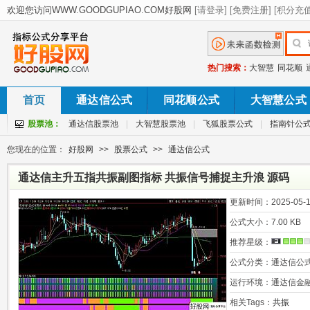
热门搜索：
大智慧
同花顺
首页
通达信公式
同花顺公式
大智慧公式
股票池：
通达信股票池
|
大智慧股票池
|
飞狐股票公式
|
指南针公
您现在的位置：
好股网
>>
股票公式
>>
通达信公式
通达信主升五指共振副图指标 共振信号捕捉主升浪 源码
更新时间：
2025-05-1
公式大小：
7.00 KB
推荐星级：
公式分类：
通达信公
运行环境：
通达信金
相关Tags：
共振