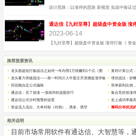
2023-06-14
推荐股票资讯
龙头股超短打板战法之如何一年内用1万块赚到1个亿（图
复利计算公式
解）
龙头蓄力突破战法——第一时间介入牛股主升浪捕捉涨停板
少？
埋伏战法：炒
的技巧（图解）
同花顺自定公式编辑
简单获利比例
通达信：买了就涨 一涨就停的选股技巧
用
集合竞价抓涨
通达信公式分时预警的设置
史上成功率最
资金流入流出、大单对敲（对倒）、诱多、诱空
称选股法宝！
筹码分布状况
相关说明
目前市场常用软件有通达信、大智慧等，