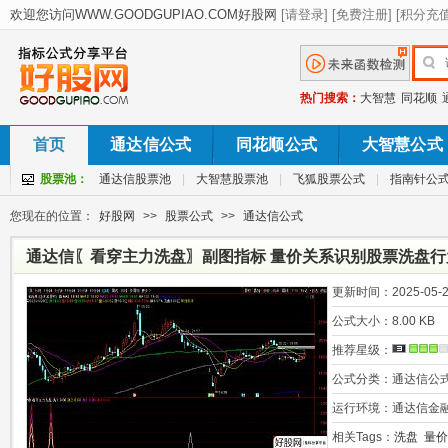
热门搜索：
大智慧
同花顺
首页
通达信公式
同花顺公式
大智慧公式
股票池：
通达信股票池
|
大智慧股票池
|
飞狐股票公式
|
指南针公
您现在的位置：
好股网
>>
股票公式
>>
通达信公式
通达信〖看穿主力洗盘〗副图指标 量价关系识别股票洗盘行
更新时间：
2025-05-2
公式大小：
8.00 KB
推荐星级：
公式分类：
通达信公
运行环境：
通达信金
相关Tags：
洗盘
量价