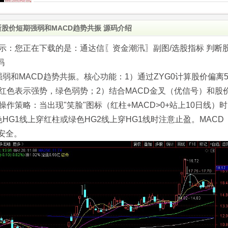
断股价短期强弱和MACD趋势共振 源码介绍
.com)提示：您正在下载的是：通达信〖资金潮汛〗副图/选股指标 判断
码
弱和MACD趋势共振。核心功能：1）通过ZYG0计算股价偏离
红色表示强势，绿色弱势；2）结合MACD金叉（优信号）和股
操作策略：当出现"笑脸"图标（红柱+MACD>0+站上10日线）时
G1线上穿红柱或绿色HG2线上穿HG1线时注意止盈。MACD
安全。