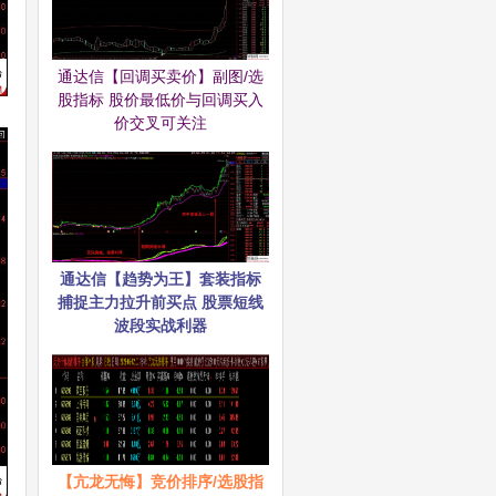
通达信【回调买卖价】副图/选
股指标 股价最低价与回调买入
价交叉可关注
通达信【趋势为王】套装指标
捕捉主力拉升前买点 股票短线
波段实战利器
【亢龙无悔】竞价排序/选股指