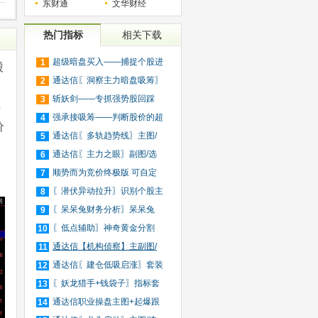
东财通
文华财经
热门指标
相关下载
超级暗盘买入——捕捉个股进
1
股
入
通达信〖洞察主力暗盘吸筹〗
2
捕
斩妖剑——专抓强势股回踩
3
5
20日
强承接吸筹——判断股价的超
4
价
买
通达信〖多轨趋势线〗主图/
5
选
通达信〖主力之眼〗副图/选
6
股
顺势而为竞价终极版 可自定
7
义
〖潜伏异动拉升〗识别个股主
8
力
〖呆呆兔财务分析〗呆呆兔
9
F10
〖低点辅助〗神奇黄金分割
10
+趋
通达信【机构侦察】主副图/
11
选
通达信〖建仓低吸启涨〗套装
12
指
〖妖龙猎手+钱袋子〗指标套
13
装
通达信职业操盘主图+起爆跟
14