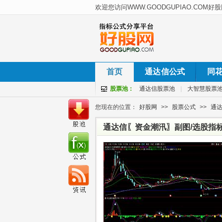
首页
通达信公式
同
股票池：
通达信股票池
|
大智慧股票
您现在的位置：
好股网
>>
股票公式
>>
通
通达信〖资金潮汛〗副图/选股指标