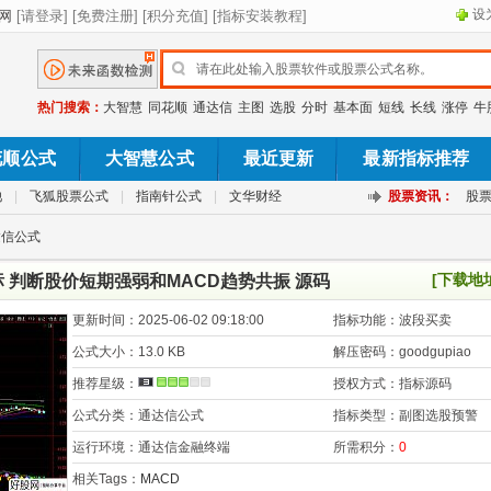
设
热门搜索：
大智慧
同花顺
通达信
主图
选股
分时
基本面
短线
长线
涨停
牛
花顺公式
大智慧公式
最近更新
最新指标推荐
池
|
飞狐股票公式
|
指南针公式
|
文华财经
股票资讯：
股
达信公式
[下载地
 判断股价短期强弱和MACD趋势共振 源码
更新时间：
2025-06-02 09:18:00
指标功能：
波段买卖
公式大小：
13.0 KB
解压密码：
goodgupiao
推荐星级：
授权方式：
指标源码
公式分类：
通达信公式
指标类型：
副图选股预警
运行环境：
通达信金融终端
所需积分：
0
相关Tags：
MACD