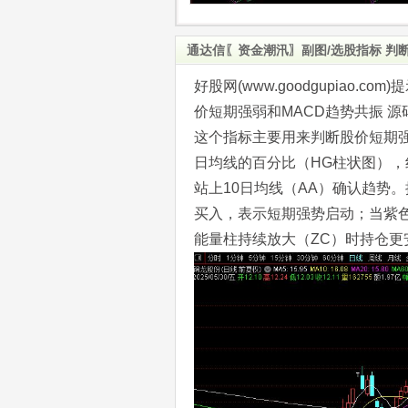
通达信〖资金潮汛〗副图/选股指标 判
好股网(www.goodgupiao
价短期强弱和MACD趋势共振 源
这个指标主要用来判断股价短期强
日均线的百分比（HG柱状图），
站上10日均线（AA）确认趋势。
买入，表示短期强势启动；当紫色H
能量柱持续放大（ZC）时持仓更