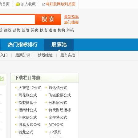
为首页
加入收藏
将好股网放到桌面
最新指标
热门指标
股
画线
趋势
波段
买卖
抄底
逃顶
机构
筹码
热门指标排行
股票池
票入门
|
股票知识
|
炒股经验
|
股市实战
下载栏目导航
址]
大智慧L2公式
通达信公式
同花顺公式
飞狐股票公式
益盟操盘手
分析家公式
指南针公式
倚天财经指标
仟家信公式
金字塔公式
博易大师公式
MT4公式
钱龙公式
UP系列