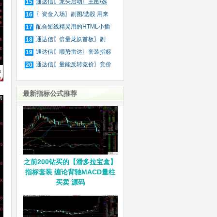
庄
通达信〖龙头启动〗主图/选
15
股
〖资金入场〗副图/选股 用来
16
抓
配合短线精灵用的HTML小插
17
件
通达信〖倍量龙妖首板〗副
18
图/
通达信〖顺势雷达〗套装指标
19
通达信〖量能反转竞价〗竞价
20
排
最新指标公式推荐
之前200钻买的【潘多拉宝盒】
指标套装 缠论背驰MACD量柱
买卖 源码