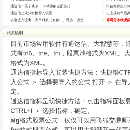
通达信：买了就涨 一涨就停的选股技巧
用
集合竞价抓涨
通达信公式分时预警的设置
史上成功率最
资金流入流出、大单对敲（对倒）、诱多、诱空
称选股法宝！
筹码分布状况
相关说明
目前市场常用软件有通达信、大智慧等，
式有tn6、tne、tni，股票池格式为XML
格式为XML。
通达信指标导入安装快捷方法：快捷键CTRL
入公式 ＞ 选择要导入的公式 打开 ＞ 在
定。
通达信指标呈现快捷方法：点击指标面板
CTRL+I ＞ 选择指标，确定。
alg
格式股票公式，仅仅可以用飞狐交易师
fnc
格式股票公式，可以用大智慧新一代高