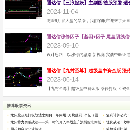
2024-11-04
通达信涨停因子【基因+因子 尾盘阴线信
2023-09-10
2023-06-14
推荐股票资讯
龙头股超短打板战法之如何一年内用1万块赚到1个亿（图
复利计算公式
解）
龙头蓄力突破战法——第一时间介入牛股主升浪捕捉涨停板
少？
埋伏战法：炒
的技巧（图解）
同花顺自定公式编辑
简单获利比例