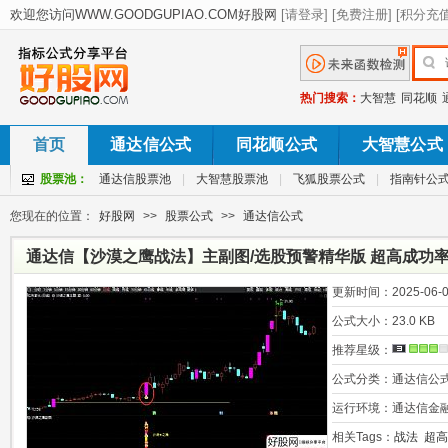
热门搜索：
大智慧
同花顺
首页
通达信公式
同花顺公式
大智慧公式
股票池：
通达信股票池
|
大智慧股票池
|
飞狐股票公式
|
指南针公
您现在的位置：
好股网
>>
股票公式
>>
通达信公式
通达信【沙漠之鹰战法】主副图/选股预警精华版 超高成功率
启动机会
更新时间：
2025-06-0
公式大小：
23.0 KB
推荐星级：
公式分类：
通达信公
运行环境：
通达信金
相关Tags：
战法
超高