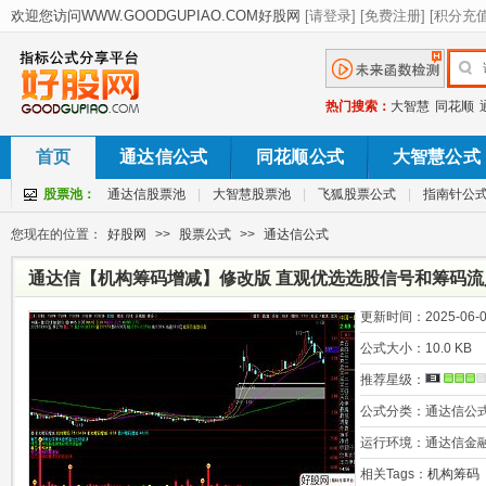
热门搜索：
大智慧
同花顺
首页
通达信公式
同花顺公式
大智慧公式
股票池：
通达信股票池
|
大智慧股票池
|
飞狐股票公式
|
指南针公
您现在的位置：
好股网
>>
股票公式
>>
通达信公式
通达信【机构筹码增减】修改版 直观优选选股信号和筹码流
更新时间：
2025-06-0
公式大小：
10.0 KB
推荐星级：
公式分类：
通达信公
运行环境：
通达信金
相关Tags：
机构筹码