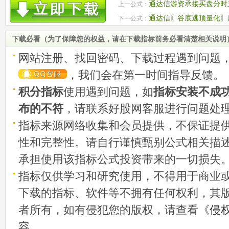
通达信游资承接买盘分时
上一公式：
卖点 源码
通达信〖谷底逃顶量化〗
下一公式：
图指标解析
下载必看（为了保障您的权益，请在下载指标前务必看清楚相关说明
网站注册、找回密码、下载过程遇到问题
，我们会在第一时间指导反馈。
积分指标
使用遇到问题，如
指标安装不成
布的不符
，请联系好股网客服进行问题处
指标来源网络收集和会员提供，不保证提
性和完整性。请自行谨慎甄别公式相关描
承担使用该指标公式投资带来的一切损失
指标仅供学习和研究使用，不得用于商业
下载的指标、软件等不拥有任何权利，其
者所有，如有侵犯您的版权，请查看《
侵
容。