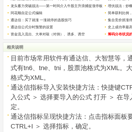
解）
龙头蓄力突破战法——第一时间介入牛股主升浪捕捉涨停板
少？
埋伏战法：炒
的技巧（图解）
同花顺自定公式编辑
简单获利比例
通达信：买了就涨 一涨就停的选股技巧
用
集合竞价抓涨
通达信公式分时预警的设置
史上成功率最
资金流入流出、大单对敲（对倒）、诱多、诱空
称选股法宝！
筹码分布状况
相关说明
目前市场常用软件有通达信、大智慧等，
式有tn6、tne、tni，股票池格式为XML
格式为XML。
通达信指标导入安装快捷方法：快捷键CTRL
入公式 ＞ 选择要导入的公式 打开 ＞ 在
定。
通达信指标呈现快捷方法：点击指标面板
CTRL+I ＞ 选择指标，确定。