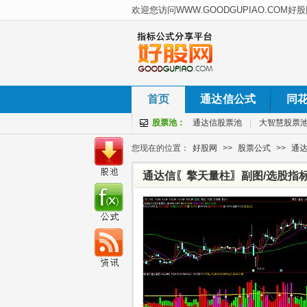
首页
通达信公式
同
股票池：
通达信股票池
|
大智慧股票
您现在的位置：
好股网
>>
股票公式
>>
通
通达信〖擎天量柱〗副图/选股指标