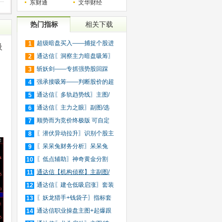
东财通
文华财经
热门指标
相关下载
超级暗盘买入——捕捉个股进
1
吸
入
通达信〖洞察主力暗盘吸筹〗
2
捕
斩妖剑——专抓强势股回踩
3
20日
强承接吸筹——判断股价的超
4
买
通达信〖多轨趋势线〗主图/
5
选
通达信〖主力之眼〗副图/选
6
股
顺势而为竞价终极版 可自定
7
义
〖潜伏异动拉升〗识别个股主
8
力
〖呆呆兔财务分析〗呆呆兔
9
F10
〖低点辅助〗神奇黄金分割
10
+趋
通达信【机构侦察】主副图/
11
选
通达信〖建仓低吸启涨〗套装
12
指
〖妖龙猎手+钱袋子〗指标套
13
装
通达信职业操盘主图+起爆跟
14