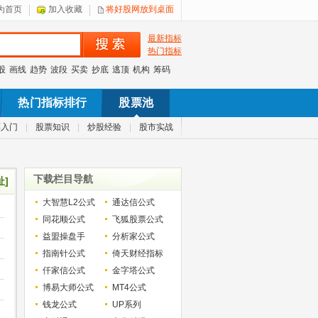
为首页
加入收藏
将好股网放到桌面
最新指标
热门指标
股
画线
趋势
波段
买卖
抄底
逃顶
机构
筹码
热门指标排行
股票池
票入门
|
股票知识
|
炒股经验
|
股市实战
下载栏目导航
址]
大智慧L2公式
通达信公式
同花顺公式
飞狐股票公式
益盟操盘手
分析家公式
指南针公式
倚天财经指标
仟家信公式
金字塔公式
博易大师公式
MT4公式
钱龙公式
UP系列