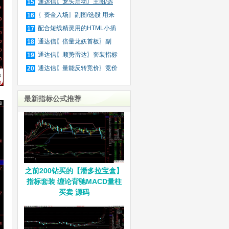
庄
通达信〖龙头启动〗主图/选
15
股
〖资金入场〗副图/选股 用来
16
抓
配合短线精灵用的HTML小插
17
件
通达信〖倍量龙妖首板〗副
18
图/
通达信〖顺势雷达〗套装指标
19
通达信〖量能反转竞价〗竞价
20
排
最新指标公式推荐
之前200钻买的【潘多拉宝盒】
指标套装 缠论背驰MACD量柱
买卖 源码