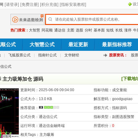
设
热门搜索：
大智慧
同花顺
通达信
主图
选股
分时
基本面
短线
长线
涨停
牛
花顺公式
大智慧公式
最近更新
最新指标推荐
池
|
飞狐股票公式
|
指南针公式
|
文华财经
股票资讯：
股
达信公式
[下载地
 主力吸筹加仓 源码
更新时间：
2025-06-09 09:04:00
指标功能：
成交量能
公式大小：
13.0 KB
解压密码：
goodgupiao
推荐星级：
授权方式：
指标源码
公式分类：
通达信公式
指标类型：
副图选股预警
运行环境：
通达信金融终端
所需积分：
0
相关Tags：
主力吸筹