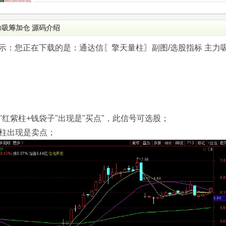
力吸筹加仓 源码介绍
.com)提示：您正在下载的是：通达信〖擎天量柱〗副图/选股指标 主力
红紫柱+钱袋子"出现是"买点"，此信号可选股；
绿柱出现是卖点；