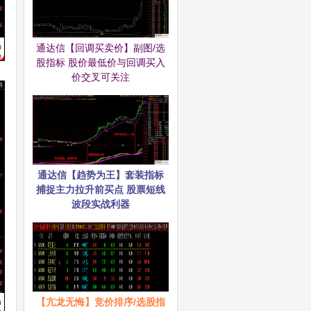
通达信【回调买卖价】副图/选
股指标 股价最低价与回调买入
价交叉可关注
通达信【趋势为王】套装指标
捕捉主力拉升前买点 股票短线
波段实战利器
【亢龙无悔】竞价排序/选股指