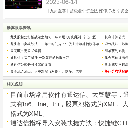
2023-06-14
推荐股票资讯
龙头股超短打板战法之如何一年内用1万块赚到1个亿（图
复利计算公式
解）
龙头蓄力突破战法——第一时间介入牛股主升浪捕捉涨停板
少？
埋伏战法：炒
的技巧（图解）
同花顺自定公式编辑
简单获利比例
通达信：买了就涨 一涨就停的选股技巧
用
集合竞价抓涨
通达信公式分时预警的设置
史上成功率最
资金流入流出、大单对敲（对倒）、诱多、诱空
称选股法宝！
筹码分布状况
相关说明
目前市场常用软件有通达信、大智慧等，
式有tn6、tne、tni，股票池格式为XML
格式为XML。
通达信指标导入安装快捷方法：快捷键CTRL