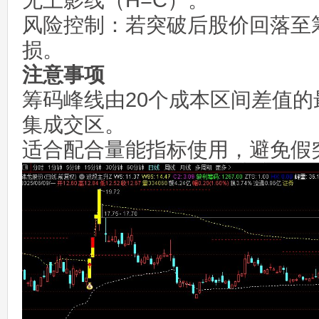
无上影线（H=C）。
风险控制：若突破后股价回落至
损。
注意事项
筹码峰线由20个成本区间差值
集成交区。
适合配合量能指标使用，避免假