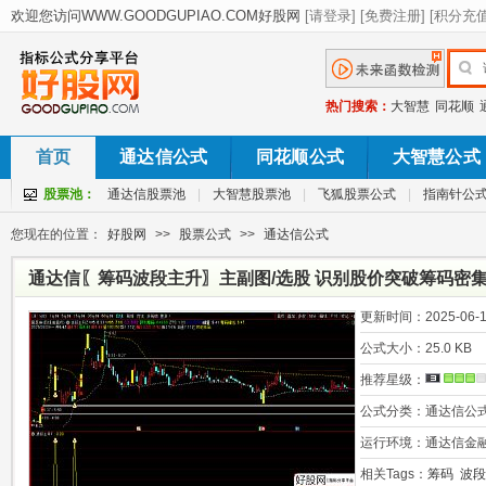
热门搜索：
大智慧
同花顺
首页
通达信公式
同花顺公式
大智慧公式
股票池：
通达信股票池
|
大智慧股票池
|
飞狐股票公式
|
指南针公
您现在的位置：
好股网
>>
股票公式
>>
通达信公式
通达信〖筹码波段主升〗主副图/选股 识别股价突破筹码密
更新时间：
2025-06-1
公式大小：
25.0 KB
推荐星级：
公式分类：
通达信公
运行环境：
通达信金
相关Tags：
筹码
波段