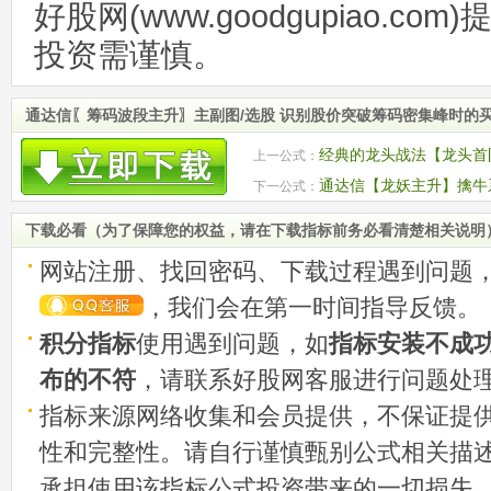
好股网(www.goodgupiao.c
投资需谨慎。
通达信〖筹码波段主升〗主副图/选股 识别股价突破筹码密集峰时的
经典的龙头战法【龙头首
上一公式：
选股策略 源码
通达信【龙妖主升】擒牛
下一公式：
牛强龙起飞 源码
下载必看（为了保障您的权益，请在下载指标前务必看清楚相关说明
网站注册、找回密码、下载过程遇到问题
，我们会在第一时间指导反馈。
积分指标
使用遇到问题，如
指标安装不成
布的不符
，请联系好股网客服进行问题处
指标来源网络收集和会员提供，不保证提
性和完整性。请自行谨慎甄别公式相关描
承担使用该指标公式投资带来的一切损失