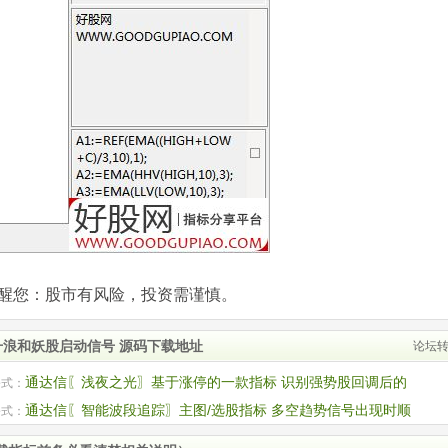
com)提醒您：股市有风险，投资需谨慎。
升浪和妖股启动信号 源码下载地址
论坛
通达信〖浅夜之光〗基于涨停的一款指标 识别强势股回调后的
公式：
启动机会
通达信〖智能波段追踪〗主图/选股指标 多空趋势信号出现时顺
公式：
作 源码