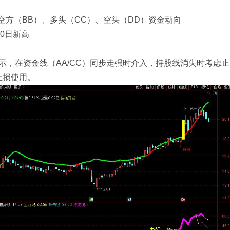
空方（BB）、多头（CC）、空头（DD）资金动向
0日新高
提示，在资金线（AA/CC）同步走强时介入，持股线消失时考虑止
止损使用。