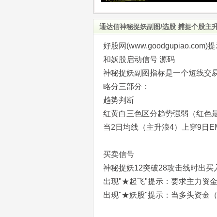
通达信神秘捉妖副图/选股 捕捉个股主
好股网(www.goodgupiao
和妖股启动信号 源码
神秘捉妖副图指标是一个短线交
略分三部分：
趋势判断
红黄白三色区分趋势强弱（红色
当2日均线（主升浪4）上穿9日E
买卖信号
神秘捉妖12突破28攻击线时出买
出现"★起飞"提示：要求主力资
出现"★妖股"提示：当多头资金（