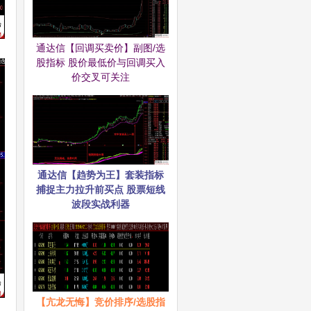
通达信【回调买卖价】副图/选
股指标 股价最低价与回调买入
价交叉可关注
通达信【趋势为王】套装指标
捕捉主力拉升前买点 股票短线
波段实战利器
【亢龙无悔】竞价排序/选股指