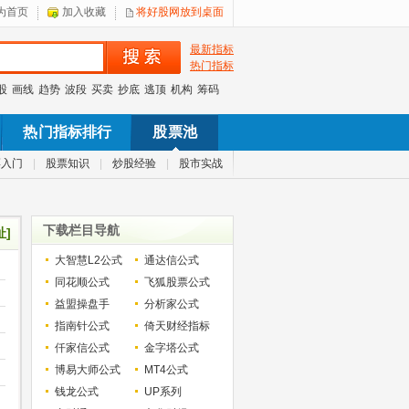
为首页
加入收藏
将好股网放到桌面
最新指标
热门指标
股
画线
趋势
波段
买卖
抄底
逃顶
机构
筹码
热门指标排行
股票池
票入门
|
股票知识
|
炒股经验
|
股市实战
下载栏目导航
址]
大智慧L2公式
通达信公式
同花顺公式
飞狐股票公式
益盟操盘手
分析家公式
指南针公式
倚天财经指标
仟家信公式
金字塔公式
博易大师公式
MT4公式
钱龙公式
UP系列