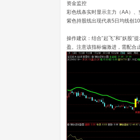
资金监控
彩色线条实时显示主力（AA）、
紫色持股线出现代表5日均线创10
操作建议：结合"起飞"和"妖股"
盈。注意该指标偏激进，需配合