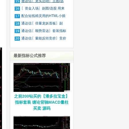
庄
通达信〖龙头启动〗主图/选
15
股
〖资金入场〗副图/选股 用来
16
抓
配合短线精灵用的HTML小插
17
件
通达信〖倍量龙妖首板〗副
18
图/
通达信〖顺势雷达〗套装指标
19
通达信〖量能反转竞价〗竞价
20
排
最新指标公式推荐
之前200钻买的【潘多拉宝盒】
指标套装 缠论背驰MACD量柱
买卖 源码