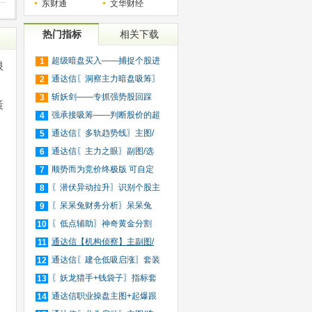
东财通
文华财经
热门指标
相关下载
超级暗盘买入——捕捉个股进
1
浪
入
通达信〖洞察主力暗盘吸筹〗
2
捕
斩妖剑——专抓强势股回踩
3
策
20日
强承接吸筹——判断股价的超
4
买
通达信〖多轨趋势线〗主图/
5
选
通达信〖主力之眼〗副图/选
6
股
顺势而为竞价终极版 可自定
7
义
〖潜伏异动拉升〗识别个股主
8
力
〖呆呆兔财务分析〗呆呆兔
9
F10
〖低点辅助〗神奇黄金分割
10
+趋
通达信【机构侦察】主副图/
11
选
通达信〖建仓低吸启涨〗套装
12
指
〖妖龙猎手+钱袋子〗指标套
13
装
通达信职业操盘主图+起爆跟
14