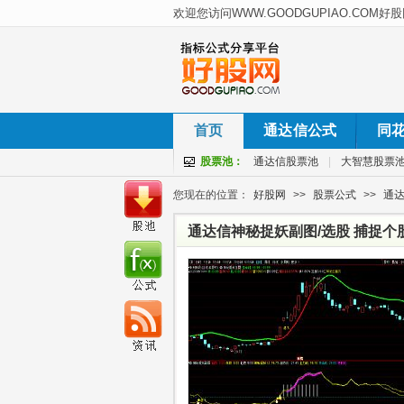
首页
通达信公式
同
股票池：
通达信股票池
|
大智慧股票
您现在的位置：
好股网
>>
股票公式
>>
通
通达信神秘捉妖副图/选股 捕捉个