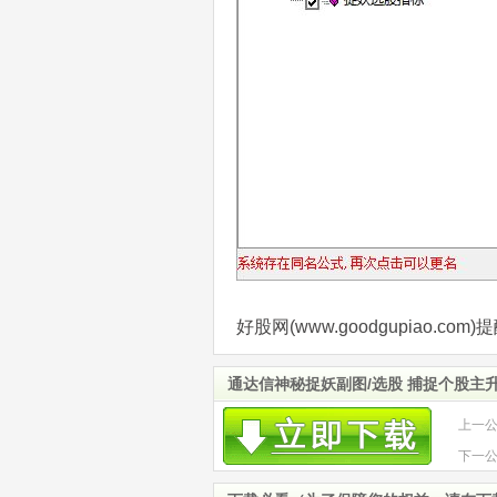
好股网(www.goodgupiao.
通达信神秘捉妖副图/选股 捕捉个股主
上一
二次
下一
势操