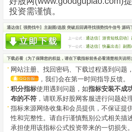
好股网(www.goodgupiao.c
投资需谨慎。
通达信〖强势找牛〗主副图/选股 突破后回调寻找强势找牛信号 源码
通达信〖游资短线启动〗副
上一公式：
码
通达信〖快赢出击〗副图/
下一公式：
用法详解
下载必看（为了保障您的权益，请在下载指标前务必看清楚相关说明
网站注册、找回密码、下载过程遇到问题
，我们会在第一时间指导反馈。
积分指标
使用遇到问题，如
指标安装不成
布的不符
，请联系好股网客服进行问题处
指标来源网络收集和会员提供，不保证提
性和完整性。请自行谨慎甄别公式相关描
承担使用该指标公式投资带来的一切损失