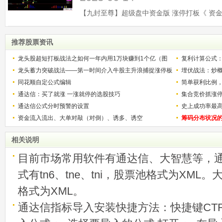
推荐股票资讯
龙头股超短打板战法之如何一年内用1万块赚到1个亿（图
复利计算公式
解）
龙头蓄力突破战法——第一时间介入牛股主升浪捕捉涨停板
少？
埋伏战法：炒
的技巧（图解）
同花顺自定公式编辑
简单获利比例
通达信：买了就涨 一涨就停的选股技巧
用
集合竞价抓涨
通达信公式分时预警的设置
史上成功率最
资金流入流出、大单对敲（对倒）、诱多、诱空
称选股法宝！
筹码分布状况
相关说明
目前市场常用软件有通达信、大智慧等，
式有tn6、tne、tni，股票池格式为XML
格式为XML。
通达信指标导入安装快捷方法：快捷键CTRL