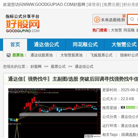
热门搜索：
大智慧
同花顺
首页
通达信公式
同花顺公式
大智慧公式
股票池：
通达信股票池
|
大智慧股票池
|
飞狐股票公式
|
指南针公
您现在的位置：
好股网
>>
股票公式
>>
通达信公式
通达信〖强势找牛〗主副图/选股 突破后回调寻找强势找牛信
更新时间：
2025-06-2
公式大小：
22.0 KB
推荐星级：
公式分类：
通达信公
运行环境：
通达信金
相关Tags：
回调选股