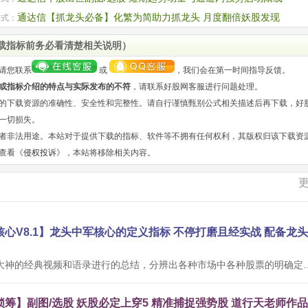
四重共振过滤”
通达信【抓龙头必备】化繁为简助力抓龙头 月度翻倍妖股发现
公式：
握秘籍 风铃幽竹老师作品
载指标前务必看清楚相关说明）
请您联系
或
，我们会在第一时间指导反馈。
或指标介绍的特点与实际发布的不符
，请联系好股网客服进行问题处理。
的下载资源的准确性、安全性和完整性。请自行谨慎甄别公式相关描述后再下载，好
一切损失。
者非法用途。本站对于提供下载的指标、软件等不拥有任何权利，其版权归该下载资
查看《
侵权投诉
》，本站将移除相关内容。
本公式根据网络大神的经典视频和语录进行的总结，分辨出各种市场中