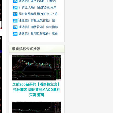
庄
通达信〖龙头启动〗主图/选
15
股
〖资金入场〗副图/选股 用来
16
抓
配合短线精灵用的HTML小插
17
件
通达信〖倍量龙妖首板〗副
18
图/
通达信〖顺势雷达〗套装指标
19
通达信〖量能反转竞价〗竞价
20
排
最新指标公式推荐
之前200钻买的【潘多拉宝盒】
指标套装 缠论背驰MACD量柱
买卖 源码