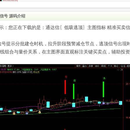
信号 源码介绍
.com)提示：您正在下载的是：通达信〖低吸逃顶〗主图指标 精准买卖
信号提示分批建仓时机，拉升阶段预警减仓节点，逃顶信号出现
K线组合与量价关系，在主图界面直观标注关键买卖点，辅助投资