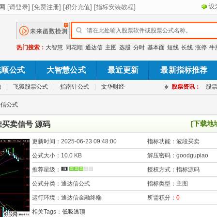
设
热门搜索：
大智慧
同花顺
通达信
主图
选股
分时
基本面
短线
长线
涨停
牛
花顺公式
大智慧公式
最近更新
最新指标推荐
池
|
飞狐股票公式
|
指南针公式
|
文华财经
股票资讯：
股
达信公式
[下载地
买卖信号 源码
更新时间：
2025-06-23 09:48:00
指标功能：
波段买卖
公式大小：
10.0 KB
解压密码：
goodgupiao
推荐星级：
授权方式：
指标源码
公式分类：
通达信公式
指标类型：
主图
运行环境：
通达信金融终端
所需积分：
0
相关Tags：
低吸逃顶