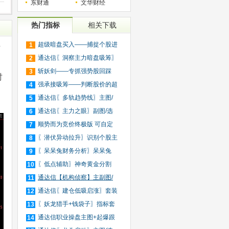
东财通
文华财经
热门指标
相关下载
超级暗盘买入——捕捉个股进
1
信
入
通达信〖洞察主力暗盘吸筹〗
2
捕
斩妖剑——专抓强势股回踩
3
时
20日
强承接吸筹——判断股价的超
4
买
通达信〖多轨趋势线〗主图/
5
选
通达信〖主力之眼〗副图/选
6
股
顺势而为竞价终极版 可自定
7
义
〖潜伏异动拉升〗识别个股主
8
力
〖呆呆兔财务分析〗呆呆兔
9
F10
〖低点辅助〗神奇黄金分割
10
+趋
通达信【机构侦察】主副图/
11
选
通达信〖建仓低吸启涨〗套装
12
指
〖妖龙猎手+钱袋子〗指标套
13
装
通达信职业操盘主图+起爆跟
14