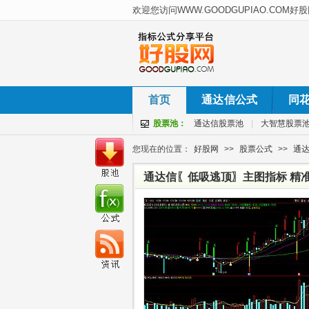
首页
通达信公式
同
股票池：
通达信股票池
|
大智慧股票
您现在的位置：
好股网
>>
股票公式
>>
通
通达信〖低吸逃顶〗主图指标 精准