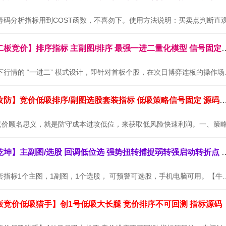
通达信金钻【二板竞价】排序指标 主副图/排序 最
本套指标专为当下行情的 “
通达信【墨守攻防】竞价低吸排序/副图选股套装指标 低吸策略信号
通达信【牛转乾坤】主副图/选股 回调低位选
【牛转乾坤】全套指标1个主图，1副图，1个选股， 可预警可选股，
板竞价低吸猎手】创1号低吸大长腿 竞价排序不可回测 指标源码