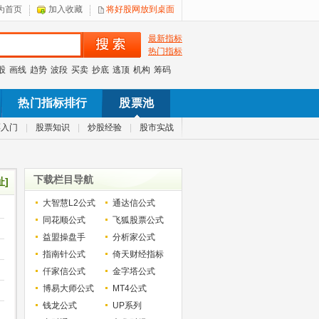
为首页
加入收藏
将好股网放到桌面
最新指标
热门指标
股
画线
趋势
波段
买卖
抄底
逃顶
机构
筹码
热门指标排行
股票池
票入门
|
股票知识
|
炒股经验
|
股市实战
下载栏目导航
址]
大智慧L2公式
通达信公式
同花顺公式
飞狐股票公式
益盟操盘手
分析家公式
指南针公式
倚天财经指标
仟家信公式
金字塔公式
博易大师公式
MT4公式
钱龙公式
UP系列