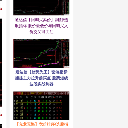
通达信【回调买卖价】副图/选
股指标 股价最低价与回调买入
价交叉可关注
通达信【趋势为王】套装指标
捕捉主力拉升前买点 股票短线
波段实战利器
【亢龙无悔】竞价排序/选股指