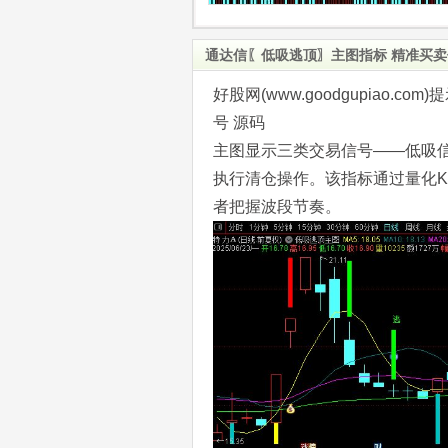
通达信〖低吸逃顶〗主图指标 精准买卖
好股网(www.goodgupiao
号 源码
主图显示三类交易信号——低吸
执行清仓操作。该指标通过量化
者把握波段节奏。