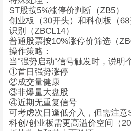
特殊处理：
ST股按5%涨停价判断（ZB5）
创业板（30开头）和科创板（68
识别（ZBCL14）
普通股票按10%涨停价筛选（ZBC
操作策略：
当"强势启动"信号触发时，说明
①首日强势涨停
②成交量健康
③非爆量大盘股
④近期无重复信号
可考虑次日逢低介入，但需注意
科创/创业板需更高溢价空间（2