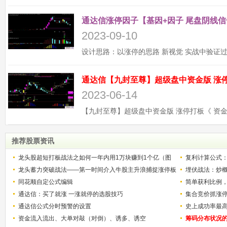
通达信涨停因子【基因+因子 尾盘阴线信
2023-09-10
2023-06-14
推荐股票资讯
龙头股超短打板战法之如何一年内用1万块赚到1个亿（图
复利计算公式
解）
龙头蓄力突破战法——第一时间介入牛股主升浪捕捉涨停板
少？
埋伏战法：炒
的技巧（图解）
同花顺自定公式编辑
简单获利比例
通达信：买了就涨 一涨就停的选股技巧
用
集合竞价抓涨
通达信公式分时预警的设置
史上成功率最
资金流入流出、大单对敲（对倒）、诱多、诱空
称选股法宝！
筹码分布状况