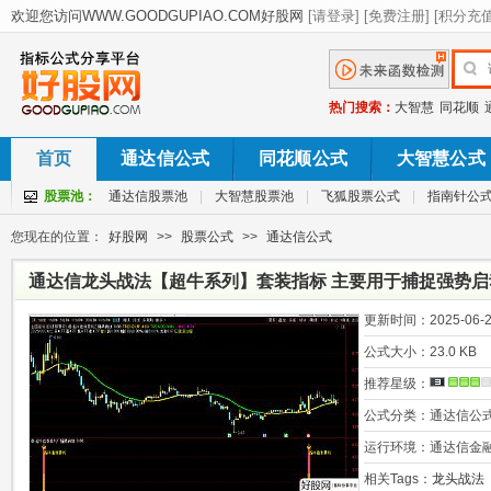
热门搜索：
大智慧
同花顺
首页
通达信公式
同花顺公式
大智慧公式
股票池：
通达信股票池
|
大智慧股票池
|
飞狐股票公式
|
指南针公
您现在的位置：
好股网
>>
股票公式
>>
通达信公式
通达信龙头战法【超牛系列】套装指标 主要用于捕捉强势
更新时间：
2025-06-2
公式大小：
23.0 KB
推荐星级：
公式分类：
通达信公
运行环境：
通达信金
相关Tags：
龙头战法