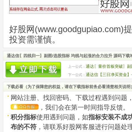
好股网(www.goodgupiao.c
投资需谨慎。
通达信〖四线归一〗副图/选股指标 均线与起涨的合力拉升 源码下载
通达〖量价首板突破〗副图
上一公式：
源码
通达信【三日净买资金】
下一公式：
股 源码
下载必看（为了保障您的权益，请在下载指标前务必看清楚相关说明
网站注册、找回密码、下载过程遇到问题
，我们会在第一时间指导反馈。
积分指标
使用遇到问题，如
指标安装不成
布的不符
，请联系好股网客服进行问题处