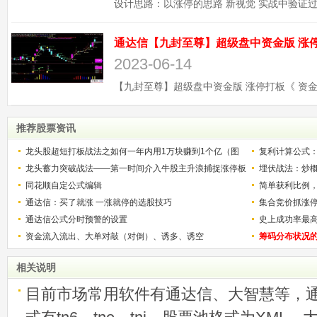
2023-06-14
推荐股票资讯
龙头股超短打板战法之如何一年内用1万块赚到1个亿（图
复利计算公式
解）
龙头蓄力突破战法——第一时间介入牛股主升浪捕捉涨停板
少？
埋伏战法：炒
的技巧（图解）
同花顺自定公式编辑
简单获利比例
通达信：买了就涨 一涨就停的选股技巧
用
集合竞价抓涨
通达信公式分时预警的设置
史上成功率最
资金流入流出、大单对敲（对倒）、诱多、诱空
称选股法宝！
筹码分布状况
相关说明
目前市场常用软件有通达信、大智慧等，