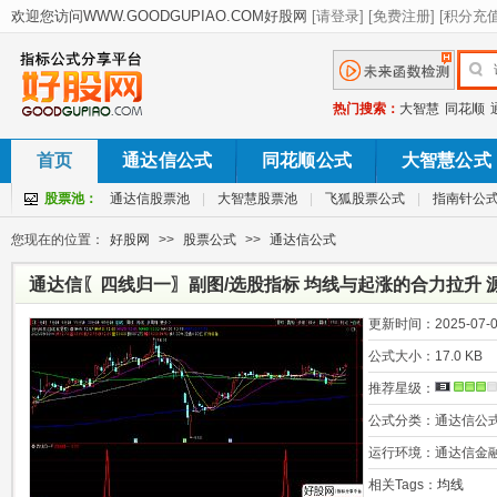
热门搜索：
大智慧
同花顺
首页
通达信公式
同花顺公式
大智慧公式
股票池：
通达信股票池
|
大智慧股票池
|
飞狐股票公式
|
指南针公
您现在的位置：
好股网
>>
股票公式
>>
通达信公式
通达信〖四线归一〗副图/选股指标 均线与起涨的合力拉升 
更新时间：
2025-07-0
公式大小：
17.0 KB
推荐星级：
公式分类：
通达信公
运行环境：
通达信金
相关Tags：
均线