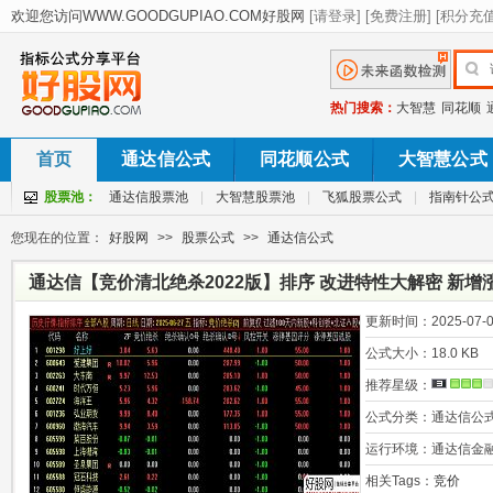
热门搜索：
大智慧
同花顺
首页
通达信公式
同花顺公式
大智慧公式
股票池：
通达信股票池
|
大智慧股票池
|
飞狐股票公式
|
指南针公
您现在的位置：
好股网
>>
股票公式
>>
通达信公式
通达信【竞价清北绝杀2022版】排序 改进特性大解密 新增
键搞定
更新时间：
2025-07-0
公式大小：
18.0 KB
推荐星级：
公式分类：
通达信公
运行环境：
通达信金
相关Tags：
竞价