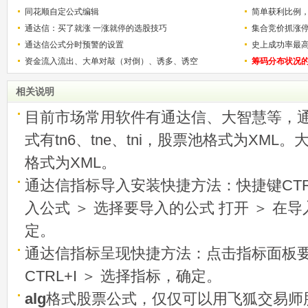
的技巧（图解）
同花顺自定公式编辑
简单获利比例
通达信：买了就涨 一涨就停的选股技巧
用
集合竞价抓涨
通达信公式分时预警的设置
史上成功率最
资金流入流出、大单对敲（对倒）、诱多、诱空
称选股法宝！
筹码分布状况
相关说明
目前市场常用软件有通达信、大智慧等，
式有tn6、tne、tni，股票池格式为XML
格式为XML。
通达信指标导入安装快捷方法：快捷键CTRL
入公式 ＞ 选择要导入的公式 打开 ＞ 在
定。
通达信指标呈现快捷方法：点击指标面板
CTRL+I ＞ 选择指标，确定。
alg
格式股票公式，仅仅可以用飞狐交易师