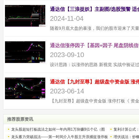
2024-11-04
通达信涨停因子【基因+因子 尾盘阴线信
2023-09-10
2023-06-14
推荐股票资讯
龙头股超短打板战法之如何一年内用1万块赚到1个亿（图
复利计算公式
解）
龙头蓄力突破战法——第一时间介入牛股主升浪捕捉涨停板
少？
埋伏战法：炒