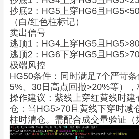
抄底1：HG4上穿HG5且HG5<
抄底2：HG5上穿HG6且HG5<
（白/红色柱标记）
卖出信号
逃顶1：HG4上穿HG5且HG5>
逃顶2：HG6下穿HG5且HG5>
极端风控
HG50条件：同时满足7个严苛条
5%、30日高点回撤>20%等）
操作建议：紫线上穿红黄线时建仓
仓；当HG5>70且黄线下穿时减仓
柱时清仓。需配合成交量验证（如