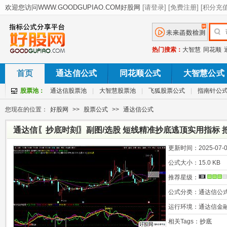
热门搜索：
大智慧
同花顺
首页
通达信公式
同花顺公式
大智慧公式
股票池：
通达信股票池
|
大智慧股票池
|
飞狐股票公式
|
指南针公
您现在的位置：
好股网
>>
股票公式
>>
通达信公式
通达信〖抄底时刻〗副图/选股 短线精准抄底逃顶实用指标 
更新时间：
2025-07-0
公式大小：
15.0 KB
推荐星级：
公式分类：
通达信公
运行环境：
通达信金
相关Tags：
抄底