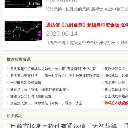
2023-09-10
2023-06-14
推荐股票资讯
龙头股超短打板战法之如何一年内用1万块赚到1个亿（图
复利计算公式
解）
龙头蓄力突破战法——第一时间介入牛股主升浪捕捉涨停板
少？
埋伏战法：炒
的技巧（图解）
同花顺自定公式编辑
简单获利比例
通达信：买了就涨 一涨就停的选股技巧
用
集合竞价抓涨
通达信公式分时预警的设置
史上成功率最
资金流入流出、大单对敲（对倒）、诱多、诱空
称选股法宝！
筹码分布状况
相关说明
目前市场常用软件有通达信、大智慧等，