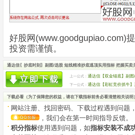
好股网(www.goodgupiao.c
投资需谨慎。
通达信〖抄底时刻〗副图/选股 短线精准抄底逃顶实用指标 把握买卖
通达信【双金锚底】副图/
上一公式：
通达信通用 源码
通达信【彩虹竞价抓牛】某
下一公式：
力牛股 源码
下载必看（为了保障您的权益，请在下载指标前务必看清楚相关说明
网站注册、找回密码、下载过程遇到问题
，我们会在第一时间指导反馈。
积分指标
使用遇到问题，如
指标安装不成