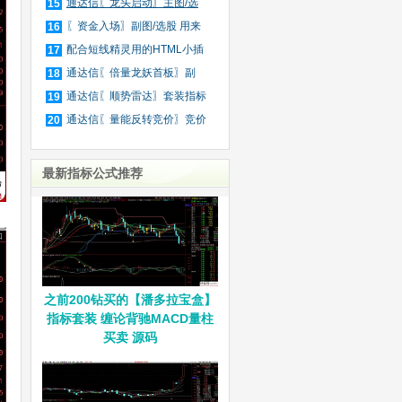
庄
通达信〖龙头启动〗主图/选
15
股
〖资金入场〗副图/选股 用来
16
抓
配合短线精灵用的HTML小插
17
件
通达信〖倍量龙妖首板〗副
18
图/
通达信〖顺势雷达〗套装指标
19
通达信〖量能反转竞价〗竞价
20
排
最新指标公式推荐
之前200钻买的【潘多拉宝盒】
指标套装 缠论背驰MACD量柱
买卖 源码