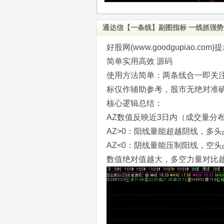
通达信【一条线】副图指标 一线抓强势
好股网(www.goodgupiao
简单实用高效 源码
使用方法简单：两条线合一即关
标仅作辅助参考，股市无绝对准
核心逻辑总结：
AZ数值反映近3日内（成交量分
AZ>0：阳线量能超越阴线，多头
AZ<0：阴线量能压制阳线，空头
数值绝对值越大，多空力量对比