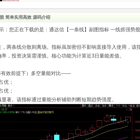
股 简单实用高效 源码介绍
.com)提示：您正在下载的是：通达信【一条线】副图指标 一线抓强势
注，两条线分散则离场。指标虽加密但不影响直接导入使用，该
确率，投资决策需谨慎。核心功能为计算近3日量能差值。
布有效前提下）多空量能对比——
占优；
占优；
越显著。该指标通过量能分析辅助判断短期趋势强度。