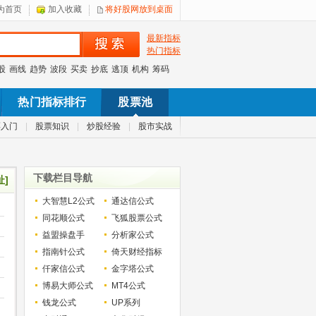
为首页
加入收藏
将好股网放到桌面
最新指标
热门指标
股
画线
趋势
波段
买卖
抄底
逃顶
机构
筹码
热门指标排行
股票池
票入门
|
股票知识
|
炒股经验
|
股市实战
下载栏目导航
址]
大智慧L2公式
通达信公式
同花顺公式
飞狐股票公式
益盟操盘手
分析家公式
指南针公式
倚天财经指标
仟家信公式
金字塔公式
博易大师公式
MT4公式
钱龙公式
UP系列