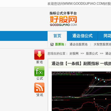
首页
通达信公式
同
股票池：
通达信股票池
|
大智慧股票
您现在的位置：
好股网
>>
股票公式
>>
通
通达信【一条线】副图指标 一线抓