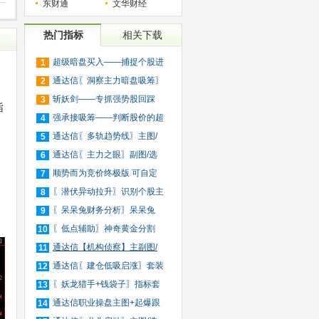
东财通
文华财经
热门指标
相关下载
超级暗盘买入——捕捉个股进
1
股
入
通达信〖洞察主力暗盘吸筹〗
2
捕
斩妖剑——专抓强势股回踩
3
指
20日
强承接吸筹——判断股价的超
4
买
通达信〖多轨趋势线〗主图/
5
选
通达信〖主力之眼〗副图/选
6
股
顺势而为竞价终极版 可自定
7
义
〖潜伏异动拉升〗识别个股主
8
力
〖呆呆兔财务分析〗呆呆兔
9
F10
〖低点辅助〗神奇黄金分割
10
+趋
通达信【机构侦察】主副图/
11
选
通达信〖建仓低吸启涨〗套装
12
指
〖妖龙猎手+钱袋子〗指标套
13
装
通达信职业操盘主图+起爆跟
14