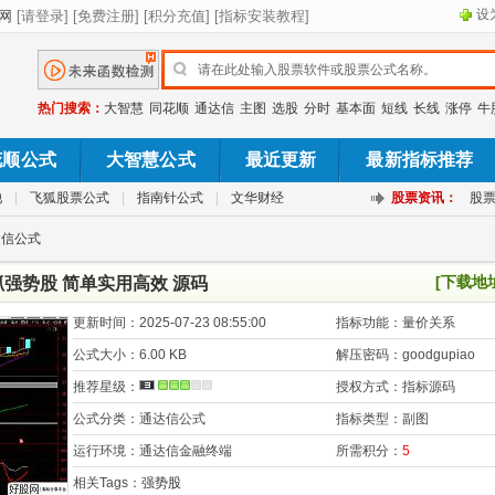
设
热门搜索：
大智慧
同花顺
通达信
主图
选股
分时
基本面
短线
长线
涨停
牛
花顺公式
大智慧公式
最近更新
最新指标推荐
池
|
飞狐股票公式
|
指南针公式
|
文华财经
股票资讯：
股
达信公式
[下载地
强势股 简单实用高效 源码
更新时间：
2025-07-23 08:55:00
指标功能：
量价关系
公式大小：
6.00 KB
解压密码：
goodgupiao
推荐星级：
授权方式：
指标源码
公式分类：
通达信公式
指标类型：
副图
运行环境：
通达信金融终端
所需积分：
5
相关Tags：
强势股