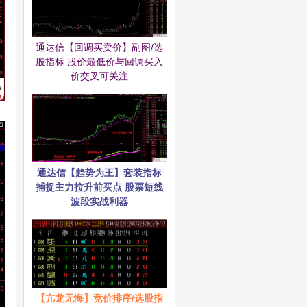
通达信【回调买卖价】副图/选
股指标 股价最低价与回调买入
价交叉可关注
通达信【趋势为王】套装指标
捕捉主力拉升前买点 股票短线
波段实战利器
【亢龙无悔】竞价排序/选股指