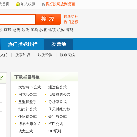
为首页
加入收藏
将好股网放到桌面
最新指标
热门指标
股
画线
趋势
波段
买卖
抄底
逃顶
机构
筹码
热门指标排行
股票池
票入门
|
股票知识
|
炒股经验
|
股市实战
下载栏目导航
址]
大智慧L2公式
通达信公式
同花顺公式
飞狐股票公式
益盟操盘手
分析家公式
指南针公式
倚天财经指标
仟家信公式
金字塔公式
博易大师公式
MT4公式
钱龙公式
UP系列