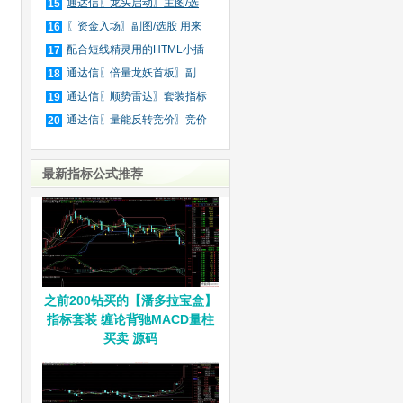
庄
通达信〖龙头启动〗主图/选
15
股
〖资金入场〗副图/选股 用来
16
抓
配合短线精灵用的HTML小插
17
件
通达信〖倍量龙妖首板〗副
18
图/
通达信〖顺势雷达〗套装指标
19
通达信〖量能反转竞价〗竞价
20
排
最新指标公式推荐
之前200钻买的【潘多拉宝盒】
指标套装 缠论背驰MACD量柱
买卖 源码