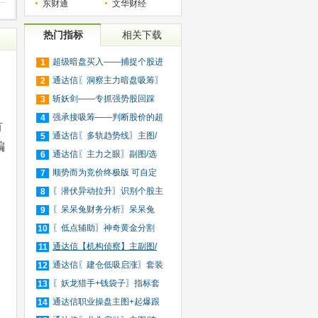
东财通
文华财经
热门指标
相关下载
超级暗盘买入——捕捉个股进
1
入
通达信〖洞察主力暗盘吸筹〗
2
捕
斩妖剑——专抓强势股回踩
3
20日
强承接吸筹——判断股价的超
4
有
买
通达信〖多轨趋势线〗主图/
5
编
选
通达信〖主力之眼〗副图/选
6
股
顺势而为竞价终极版 可自定
7
义
〖潜伏异动拉升〗识别个股主
8
力
〖呆呆兔财务分析〗呆呆兔
9
F10
〖低点辅助〗神奇黄金分割
10
+趋
通达信【机构侦察】主副图/
11
选
通达信〖建仓低吸启涨〗套装
12
指
〖妖龙猎手+钱袋子〗指标套
13
装
通达信职业操盘主图+起爆跟
14