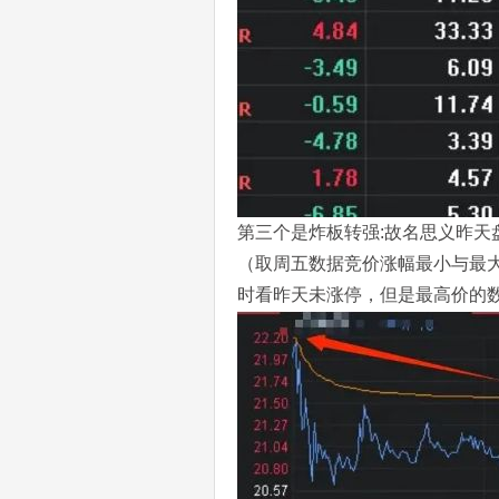
第三个是炸板转强:故名思义昨天
（取周五数据竞价涨幅最小与最
时看昨天未涨停，但是最高价的