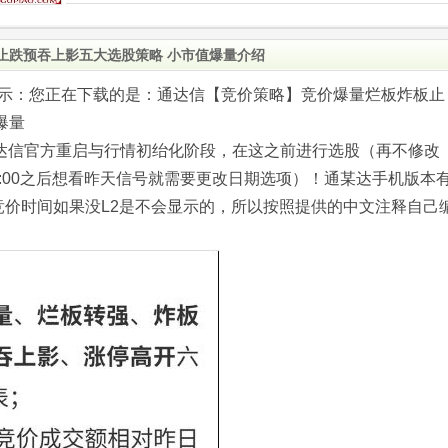
止跌预吞上影五大选股策略 小市值爆量介绍
o.com)提示：您正在下载的是：通达信【竞价策略】竞价爆量烂板炸板止
爆量
间为通达信官方重启与行情初绐化阶段，在这之前进行选股（再不修改
:00之后想看昨天信号就需要更改日期选项）！通某达手机版本
竞价时间如果没L2是不会显示的，所以按照提供的中文注释自己