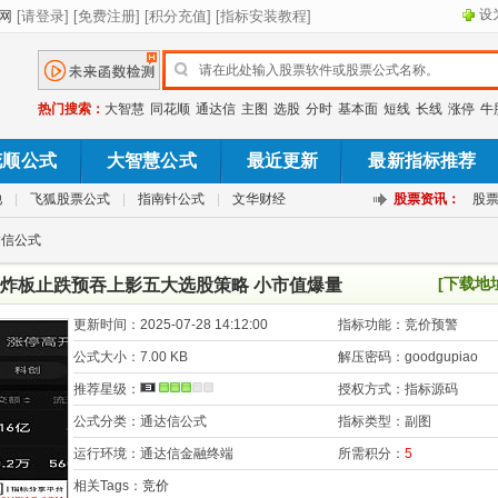
设
热门搜索：
大智慧
同花顺
通达信
主图
选股
分时
基本面
短线
长线
涨停
牛
花顺公式
大智慧公式
最近更新
最新指标推荐
池
|
飞狐股票公式
|
指南针公式
|
文华财经
股票资讯：
股
达信公式
[下载地
炸板止跌预吞上影五大选股策略 小市值爆量
更新时间：
2025-07-28 14:12:00
指标功能：
竞价预警
公式大小：
7.00 KB
解压密码：
goodgupiao
推荐星级：
授权方式：
指标源码
公式分类：
通达信公式
指标类型：
副图
运行环境：
通达信金融终端
所需积分：
5
相关Tags：
竞价