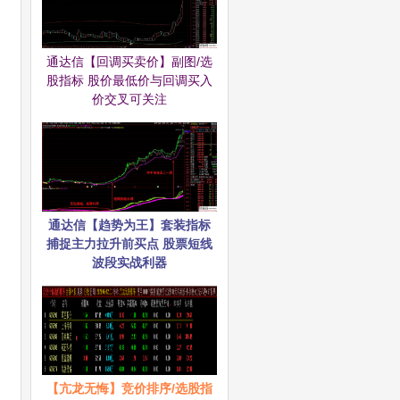
通达信【回调买卖价】副图/选
股指标 股价最低价与回调买入
价交叉可关注
通达信【趋势为王】套装指标
捕捉主力拉升前买点 股票短线
波段实战利器
【亢龙无悔】竞价排序/选股指