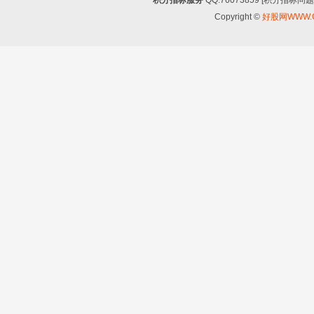
积分指标服务
QQ:76073859 [积分指
Copyright ©
好股网WWW.G