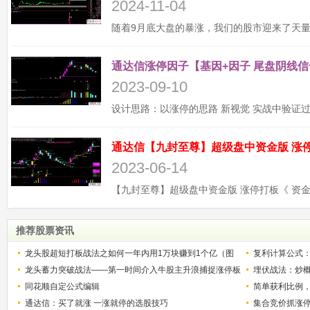
2024-11-04
通达信涨停因子【基因+因子 尾盘阴线信
2023-09-10
2023-06-14
推荐股票资讯
龙头股超短打板战法之如何一年内用1万块赚到1个亿（图
复利计算公式
解）
龙头蓄力突破战法——第一时间介入牛股主升浪捕捉涨停板
少？
埋伏战法：炒
的技巧（图解）
同花顺自定公式编辑
简单获利比例
通达信：买了就涨 一涨就停的选股技巧
用
集合竞价抓涨