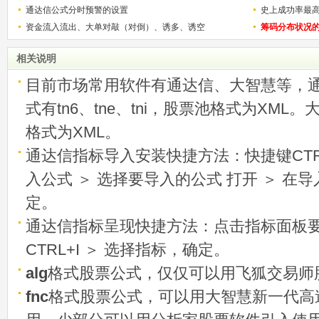
通达信公式分时预警的设置
史上成功率最
资金流入流出、大单对敲（对倒）、诱多、诱空
称选股法宝！
筹码分布状况
相关说明
目前市场常用软件有通达信、大智慧等，
式有tn6、tne、tni，股票池格式为XML
格式为XML。
通达信指标导入安装快捷方法：快捷键CTRL
入公式 ＞ 选择要导入的公式 打开 ＞ 在
定。
通达信指标呈现快捷方法：点击指标面板
CTRL+I ＞ 选择指标，确定。
alg
格式股票公式，仅仅可以用飞狐交易师
fnc
格式股票公式，可以用大智慧新一代高