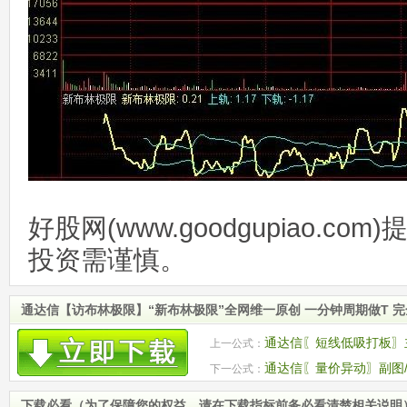
好股网(www.goodgupiao.c
投资需谨慎。
通达信【访布林极限】“新布林极限”全网维一原创 一分钟周期做T 
通达信〖短线低吸打板〗
上一公式：
爆发的股票 源码
通达信〖量价异动〗副图
下一公式：
金的动向 源码
下载必看（为了保障您的权益，请在下载指标前务必看清楚相关说明