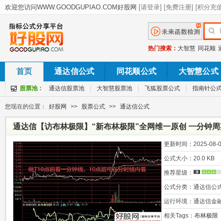
热门搜索：
大智慧
同花顺
首页
通达信公式
同花顺公式
大智慧公式
股票池：
通达信股票池
|
大智慧股票池
|
飞狐股票公式
|
指南针公
您现在的位置：
好股网
>>
股票公式
>>
通达信公式
通达信【访布林极限】“新布林极限”全网维一原创 一分钟周
更新时间：
2025-08-0
公式大小：
20.0 KB
推荐星级：
公式分类：
通达信公
运行环境：
通达信金
相关Tags：
布林极限