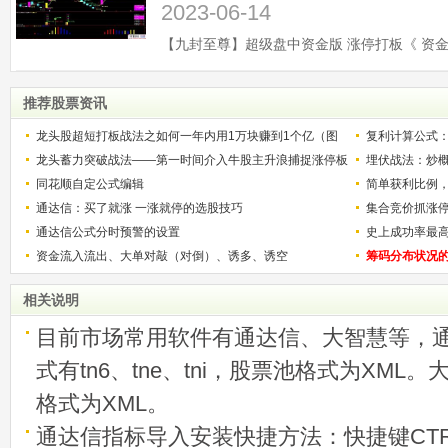
2023-06-14
推荐股票资讯
龙头股超短打板战法之如何一年内用1万块赚到1个亿（图
复利计算公式
解）
龙头蓄力突破战法——第一时间介入牛股主升浪捕捉涨停板
少？
埋伏战法：炒
的技巧（图解）
同花顺自定公式编辑
简单获利比例
通达信：买了就涨 一涨就停的选股技巧
用
集合竞价抓涨
通达信公式分时预警的设置
史上成功率最
资金流入流出、大单对敲（对倒）、诱多、诱空
称选股法宝！
筹码分布状况
相关说明
目前市场常用软件有通达信、大智慧等，
式有tn6、tne、tni，股票池格式为XML
格式为XML。
通达信指标导入安装快捷方法：快捷键CTRL