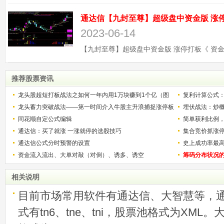
2023-06-14
推荐股票资讯
龙头股超短打板战法之如何一年内用1万块赚到1个亿（图
复利计算公式
解）
龙头蓄力突破战法——第一时间介入牛股主升浪捕捉涨停板
少？
埋伏战法：炒
的技巧（图解）
同花顺自定公式编辑
简单获利比例
通达信：买了就涨 一涨就停的选股技巧
用
集合竞价抓涨
通达信公式分时预警的设置
史上成功率最
资金流入流出、大单对敲（对倒）、诱多、诱空
称选股法宝！
筹码分布状况
相关说明
目前市场常用软件有通达信、大智慧等，
式有tn6、tne、tni，股票池格式为XML