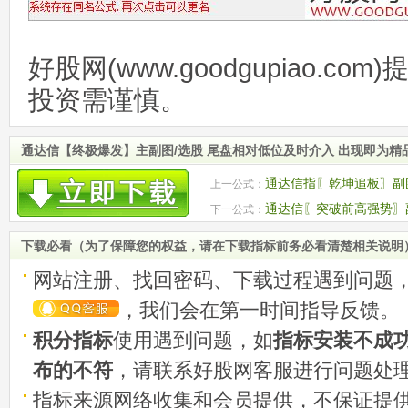
好股网(www.goodgupiao.c
投资需谨慎。
通达信【终极爆发】主副图/选股 尾盘相对低位及时介入 出现即为精
通达信指〖乾坤追板〗副
上一公式：
信号 源码
通达信〖突破前高强势〗
下一公式：
超实用选股工具
下载必看（为了保障您的权益，请在下载指标前务必看清楚相关说明
网站注册、找回密码、下载过程遇到问题
，我们会在第一时间指导反馈。
积分指标
使用遇到问题，如
指标安装不成
布的不符
，请联系好股网客服进行问题处
指标来源网络收集和会员提供，不保证提