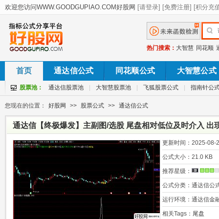
热门搜索：
大智慧
同花顺
首页
通达信公式
同花顺公式
大智慧公式
股票池：
通达信股票池
|
大智慧股票池
|
飞狐股票公式
|
指南针公
您现在的位置：
好股网
>>
股票公式
>>
通达信公式
通达信【终极爆发】主副图/选股 尾盘相对低位及时介入 出
更新时间：
2025-08-2
公式大小：
21.0 KB
推荐星级：
公式分类：
通达信公
运行环境：
通达信金
相关Tags：
尾盘