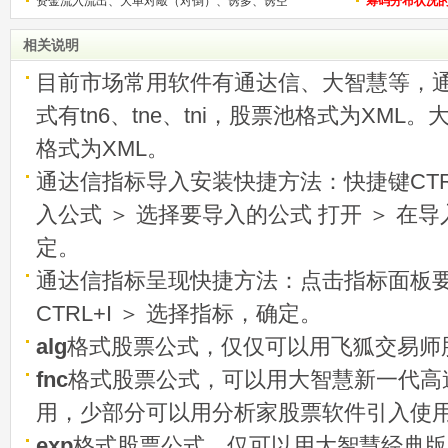
资金流入流出、大单对敲（对倒）、诱多、诱空
称选股法宝！
筹码分布状况
相关说明
目前市场常用软件有通达信、大智慧等，
式有tn6、tne、tni，股票池格式为XML
格式为XML。
通达信指标导入安装快捷方法：快捷键CTRL
入公式 ＞ 选择要导入的公式 打开 ＞ 在
定。
通达信指标呈现快捷方法：点击指标面板
CTRL+I ＞ 选择指标，确定。
alg
格式股票公式，仅仅可以用飞狐交易师
fnc
格式股票公式，可以用大智慧新一代高
用，少部分可以用分析家股票软件引入使
exp
格式股票公式，仅可以用大智慧经典版