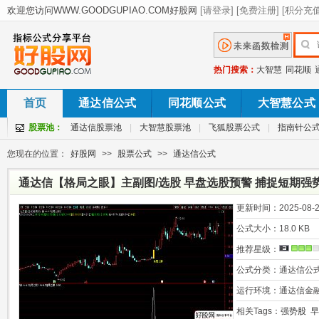
热门搜索：
大智慧
同花顺
首页
通达信公式
同花顺公式
大智慧公式
股票池：
通达信股票池
|
大智慧股票池
|
飞狐股票公式
|
指南针公
您现在的位置：
好股网
>>
股票公式
>>
通达信公式
通达信【格局之眼】主副图/选股 早盘选股预警 捕捉短期强
再次启动信号
更新时间：
2025-08-2
公式大小：
18.0 KB
推荐星级：
公式分类：
通达信公
运行环境：
通达信金
相关Tags：
强势股
早