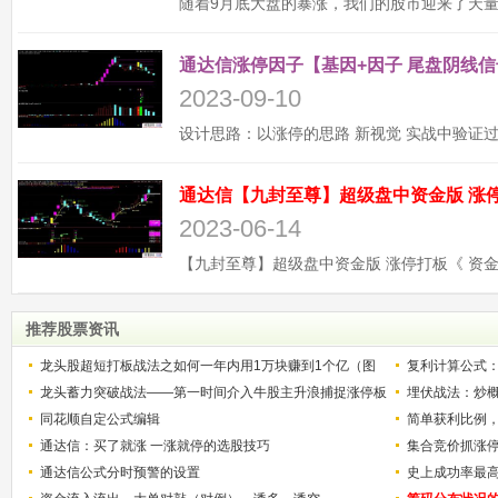
通达信涨停因子【基因+因子 尾盘阴线信
2023-09-10
2023-06-14
推荐股票资讯
龙头股超短打板战法之如何一年内用1万块赚到1个亿（图
复利计算公式
解）
龙头蓄力突破战法——第一时间介入牛股主升浪捕捉涨停板
少？
埋伏战法：炒
的技巧（图解）
同花顺自定公式编辑
简单获利比例
通达信：买了就涨 一涨就停的选股技巧
用
集合竞价抓涨
通达信公式分时预警的设置
史上成功率最