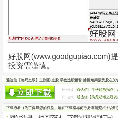
好股网(www.goodgupiao.c
投资需谨慎。
通达信【格局之眼】主副图/选股 早盘选股预警 捕捉短期强势股在
通达信〖牛妖趋势拐点〗
上一公式：
源码
通达信【枭龙起爆之游资
下一公式：
入信号 源码
下载必看（为了保障您的权益，请在下载指标前务必看清楚相关说明
网站注册、找回密码、下载过程遇到问题