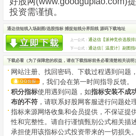
好股网(www.goodgupiao.c
投资需谨慎。
通达信短线入场副图/选股指标 捕捉短线分界阳线 源码下载地址
通达信【派神竞价选股排序
上一公式：
下载
通达信〖温度计〗副图指标
下一公式：
码
下载必看（为了保障您的权益，请在下载指标前务必看清楚相关说明
网站注册、找回密码、下载过程遇到问题
，我们会在第一时间指导反馈。
积分指标
使用遇到问题，如
指标安装不成
布的不符
，请联系好股网客服进行问题处
指标来源网络收集和会员提供，不保证提
性和完整性。请自行谨慎甄别公式相关描
承担使用该指标公式投资带来的一切损失