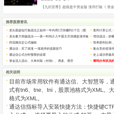
推荐股票资讯
龙头股超短打板战法之如何一年内用1万块赚到1个亿（图
复利计算公式
解）
龙头蓄力突破战法——第一时间介入牛股主升浪捕捉涨停板
少？
埋伏战法：炒
的技巧（图解）
同花顺自定公式编辑
简单获利比例
通达信：买了就涨 一涨就停的选股技巧
用
集合竞价抓涨
通达信公式分时预警的设置
史上成功率最
资金流入流出、大单对敲（对倒）、诱多、诱空
称选股法宝！
筹码分布状况
相关说明
目前市场常用软件有通达信、大智慧等，
式有tn6、tne、tni，股票池格式为XML
格式为XML。
通达信指标导入安装快捷方法：快捷键CTRL