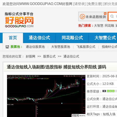
热门搜索：
大智慧
同花顺
首页
通达信公式
同花顺公式
大智慧公式
股票池：
通达信股票池
|
大智慧股票池
|
飞狐股票公式
|
指南针公
您现在的位置：
好股网
>>
股票公式
>>
通达信公式
通达信短线入场副图/选股指标 捕捉短线分界阳线 源码
更新时间：
2025-08-3
公式大小：
12.0 KB
推荐星级：
公式分类：
通达信公
运行环境：
通达信金
相关Tags：
短线入场