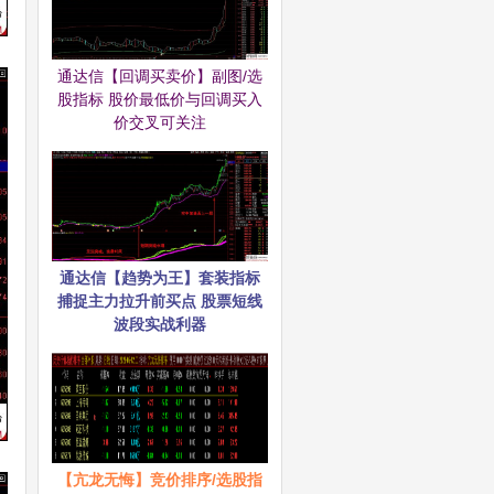
通达信【回调买卖价】副图/选
股指标 股价最低价与回调买入
价交叉可关注
通达信【趋势为王】套装指标
捕捉主力拉升前买点 股票短线
波段实战利器
【亢龙无悔】竞价排序/选股指