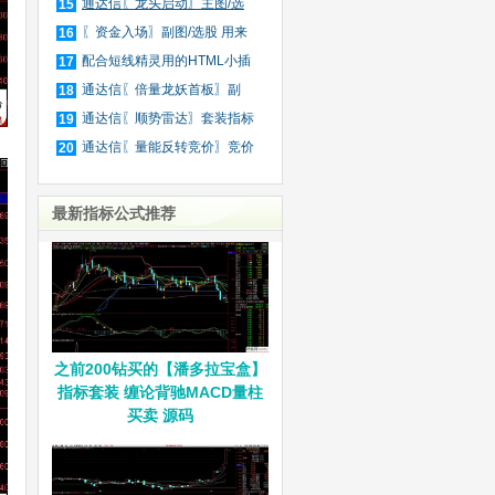
庄
通达信〖龙头启动〗主图/选
15
股
〖资金入场〗副图/选股 用来
16
抓
配合短线精灵用的HTML小插
17
件
通达信〖倍量龙妖首板〗副
18
图/
通达信〖顺势雷达〗套装指标
19
通达信〖量能反转竞价〗竞价
20
排
最新指标公式推荐
之前200钻买的【潘多拉宝盒】
指标套装 缠论背驰MACD量柱
买卖 源码