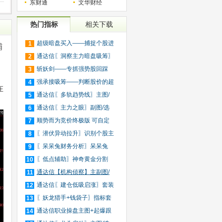
东财通
文华财经
热门指标
相关下载
超级暗盘买入——捕捉个股进
1
捕
入
通达信〖洞察主力暗盘吸筹〗
2
捕
斩妖剑——专抓强势股回踩
3
20日
强承接吸筹——判断股价的超
4
在
买
通达信〖多轨趋势线〗主图/
5
选
通达信〖主力之眼〗副图/选
6
股
顺势而为竞价终极版 可自定
7
义
〖潜伏异动拉升〗识别个股主
8
力
〖呆呆兔财务分析〗呆呆兔
9
F10
〖低点辅助〗神奇黄金分割
10
+趋
通达信【机构侦察】主副图/
11
选
通达信〖建仓低吸启涨〗套装
12
指
〖妖龙猎手+钱袋子〗指标套
13
装
通达信职业操盘主图+起爆跟
14