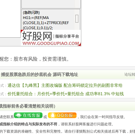
com)提醒您：股市有风险，投资需谨慎。
 捕捉股票急跌后的抄底机会 源码下载地址
论坛
通达信【九峰黑】主图改编版 配合筹码锁定拉升的副图非常给
公式：
码
价托量托组合：月价托+季价托+量托组合 成功率81.3% 中短线
公式：
量价天网系统
载指标前务必看清楚相关说明）
请您联系
或
，我们会在第一时间指导反馈。
或指标介绍的特点与实际发布的不符
，请联系好股网客服进行问题处理。
的下载资源的准确性、安全性和完整性。请自行谨慎甄别公式相关描述后再下载，好