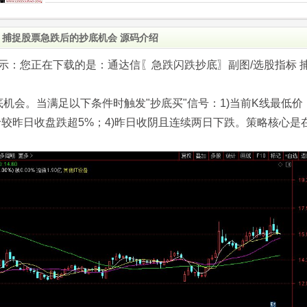
 捕捉股票急跌后的抄底机会 源码介绍
.com)提示：您正在下载的是：通达信〖急跌闪跌抄底〗副图/选股指标 
机会。当满足以下条件时触发"抄底买"信号：1)当前K线最低价
盘价较昨日收盘跌超5%；4)昨日收阴且连续两日下跌。策略核心是