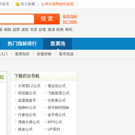
为首页
加入收藏
将好股网放到桌面
最新指标
热门指标
股
画线
趋势
波段
买卖
抄底
逃顶
机构
筹码
热门指标排行
股票池
票入门
|
股票知识
|
炒股经验
|
股市实战
下载栏目导航
址]
大智慧L2公式
通达信公式
同花顺公式
飞狐股票公式
益盟操盘手
分析家公式
指南针公式
倚天财经指标
仟家信公式
金字塔公式
博易大师公式
MT4公式
钱龙公式
UP系列