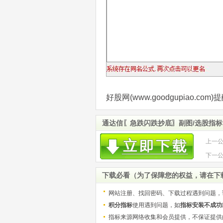
好股网(www.goodgupiao.
通达信〖急跌闪跌抄底〗副图/选股指标
上一
力 源
下一
交易
下载必看（为了保障您的权益，请在下
网站注册、找回密码、下载过程遇到问题，
积分指标
使用遇到问题，如
指标安装不成功
指标来源网络收集和会员提供，不保证提供