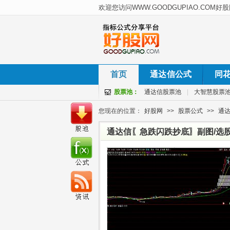
首页
通达信公式
同
股票池：
通达信股票池
|
大智慧股票
您现在的位置：
好股网
>>
股票公式
>>
通
通达信〖急跌闪跌抄底〗副图/选股