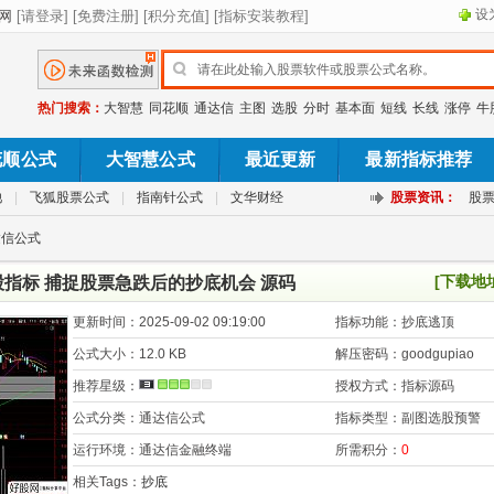
设
热门搜索：
大智慧
同花顺
通达信
主图
选股
分时
基本面
短线
长线
涨停
牛
花顺公式
大智慧公式
最近更新
最新指标推荐
池
|
飞狐股票公式
|
指南针公式
|
文华财经
股票资讯：
股
达信公式
[下载地
指标 捕捉股票急跌后的抄底机会 源码
更新时间：
2025-09-02 09:19:00
指标功能：
抄底逃顶
公式大小：
12.0 KB
解压密码：
goodgupiao
推荐星级：
授权方式：
指标源码
公式分类：
通达信公式
指标类型：
副图选股预警
运行环境：
通达信金融终端
所需积分：
0
相关Tags：
抄底