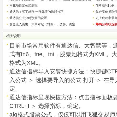
的技巧（图解）
同花顺自定公式编辑
简单获利比例
通达信：买了就涨 一涨就停的选股技巧
用
集合竞价抓涨
通达信公式分时预警的设置
史上成功率最
资金流入流出、大单对敲（对倒）、诱多、诱空
称选股法宝！
筹码分布状况
相关说明
目前市场常用软件有通达信、大智慧等，
式有tn6、tne、tni，股票池格式为XML
格式为XML。
通达信指标导入安装快捷方法：快捷键CTRL
入公式 ＞ 选择要导入的公式 打开 ＞ 在
定。
通达信指标呈现快捷方法：点击指标面板
CTRL+I ＞ 选择指标，确定。
alg
格式股票公式，仅仅可以用飞狐交易师