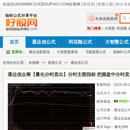
热门搜索：
大智慧
同花顺
首页
通达信公式
同花顺公式
大智慧公式
股票池：
通达信股票池
|
大智慧股票池
|
飞狐股票公式
|
指南针公
您现在的位置：
好股网
>>
股票公式
>>
通达信公式
通达信众筹【量化分时卖出】分时主图指标 把握盘中分时卖
更新时间：
2025-09-2
公式大小：
8.00 KB
推荐星级：
公式分类：
通达信公
运行环境：
通达信金
相关Tags：
量化分时