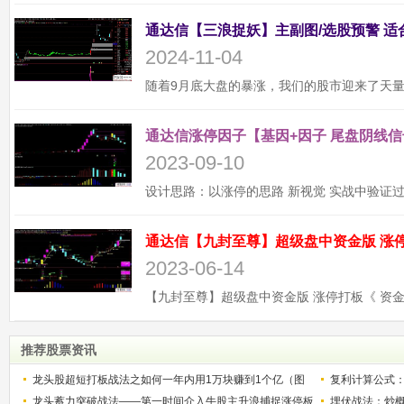
2024-11-04
通达信涨停因子【基因+因子 尾盘阴线信
2023-09-10
2023-06-14
推荐股票资讯
龙头股超短打板战法之如何一年内用1万块赚到1个亿（图
复利计算公式
解）
龙头蓄力突破战法——第一时间介入牛股主升浪捕捉涨停板
少？
埋伏战法：炒