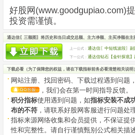
好股网(www.goodgupiao.c
投资需谨慎。
通达信〖三额图〗将历史和当日成交总额、主力净额、主买净额在主图
通达信〖中短线波段〗副
上一公式：
稳抓波段 源码
通达信钻石【金针探底】副
下一公式：
来 源码
下载必看（为了保障您的权益，请在下载指标前务必看清楚相关说明
网站注册、找回密码、下载过程遇到问题
，我们会在第一时间指导反馈。
积分指标
使用遇到问题，如
指标安装不成
布的不符
，请联系好股网客服进行问题处
指标来源网络收集和会员提供，不保证提
性和完整性。请自行谨慎甄别公式相关描