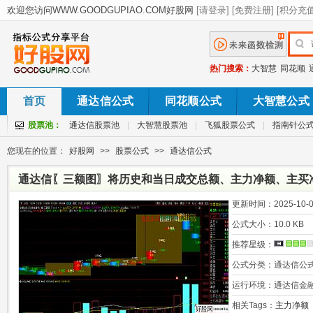
热门搜索：
大智慧
同花顺
首页
通达信公式
同花顺公式
大智慧公式
股票池：
通达信股票池
|
大智慧股票池
|
飞狐股票公式
|
指南针公
您现在的位置：
好股网
>>
股票公式
>>
通达信公式
通达信〖三额图〗将历史和当日成交总额、主力净额、主买
示 主图源码
更新时间：
2025-10-0
公式大小：
10.0 KB
推荐星级：
公式分类：
通达信公
运行环境：
通达信金
相关Tags：
主力净额