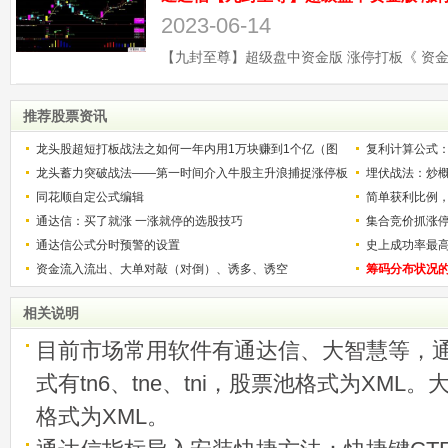
2023-06-14
推荐股票资讯
龙头股超短打板战法之如何一年内用1万块赚到1个亿（图
复利计算公式
解）
龙头蓄力突破战法——第一时间介入牛股主升浪捕捉涨停板
少？
埋伏战法：炒
的技巧（图解）
同花顺自定公式编辑
简单获利比例
通达信：买了就涨 一涨就停的选股技巧
用
集合竞价抓涨
通达信公式分时预警的设置
史上成功率最
资金流入流出、大单对敲（对倒）、诱多、诱空
称选股法宝！
筹码分布状况
相关说明
目前市场常用软件有通达信、大智慧等，
式有tn6、tne、tni，股票池格式为XML
格式为XML。