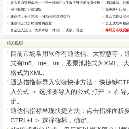
解）
龙头蓄力突破战法——第一时间介入牛股主升浪捕捉涨停板
少？
埋伏战法：炒
的技巧（图解）
同花顺自定公式编辑
简单获利比例
通达信：买了就涨 一涨就停的选股技巧
用
集合竞价抓涨
通达信公式分时预警的设置
史上成功率最
资金流入流出、大单对敲（对倒）、诱多、诱空
称选股法宝！
筹码分布状况
相关说明
目前市场常用软件有通达信、大智慧等，
式有tn6、tne、tni，股票池格式为XML
格式为XML。
通达信指标导入安装快捷方法：快捷键CTRL
入公式 ＞ 选择要导入的公式 打开 ＞ 在
定。
通达信指标呈现快捷方法：点击指标面板
CTRL+I ＞ 选择指标，确定。