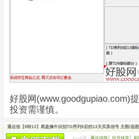
好股网(www.goodgupiao.c
投资需谨慎。
通达信【9转13】尾盘擒牛识别TD序列9后的13天买卖信号 主图/选
通达信指〖拉升快车〗副
上一公式：