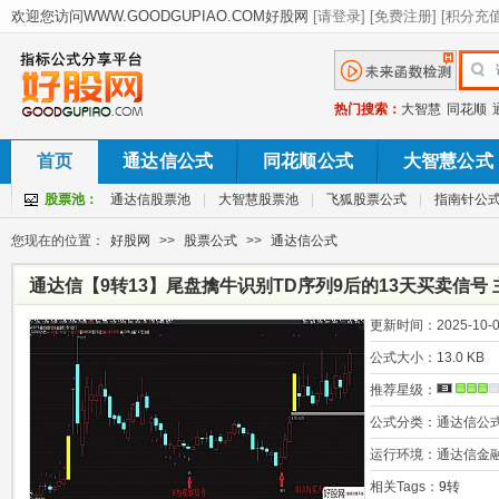
热门搜索：
大智慧
同花顺
首页
通达信公式
同花顺公式
大智慧公式
股票池：
通达信股票池
|
大智慧股票池
|
飞狐股票公式
|
指南针公
您现在的位置：
好股网
>>
股票公式
>>
通达信公式
通达信【9转13】尾盘擒牛识别TD序列9后的13天买卖信号 
更新时间：
2025-10-0
公式大小：
13.0 KB
推荐星级：
公式分类：
通达信公
运行环境：
通达信金
相关Tags：
9转