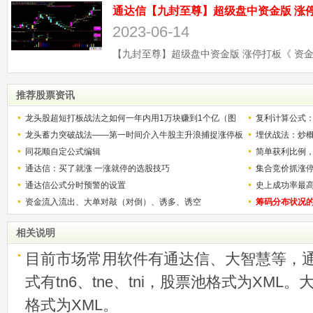
2023-06-14
推荐股票资讯
龙头股超短打板战法之如何一年内用1万块赚到1个亿（图
复利计算公式
解）
龙头蓄力突破战法——第一时间介入牛股主升浪捕捉涨停板
少？
埋伏战法：炒
的技巧（图解）
同花顺自定公式编辑
简单获利比例
通达信：买了就涨 一涨就停的选股技巧
用
集合竞价抓涨
通达信公式分时预警的设置
史上成功率最
资金流入流出、大单对敲（对倒）、诱多、诱空
称选股法宝！
筹码分布状况
相关说明
目前市场常用软件有通达信、大智慧等，
式有tn6、tne、tni，股票池格式为XML
格式为XML。