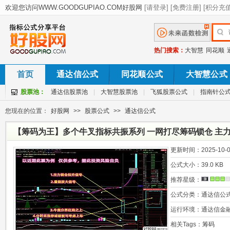
热门搜索：
大智慧
同花顺
首页
通达信公式
同花顺公式
大智慧公式
股票池：
通达信股票池
|
大智慧股票池
|
飞狐股票公式
|
指南针公
您现在的位置：
好股网
>>
股票公式
>>
通达信公式
【筹码为王】多个牛叉指标共振系列 一网打尽筹码锁仓 主力
图/选股
更新时间：
2025-10-0
公式大小：
39.0 KB
推荐星级：
公式分类：
通达信公
运行环境：
通达信金
相关Tags：
筹码