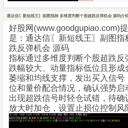
通达信〖新短线王〗副图指标 多维度判断个股超跌反弹机会 源码介
好股网(www.goodgupiao.c
是：通达信〖新短线王〗副图指
跌反弹机会 源码
指标通过多维度判断个股超跌反
跌幅较大、动量指标低位且形成
萎缩和均线支撑，发出买入信号
位和量价配合情况，确认强势启
出现超跌信号时轻仓试错，待确
放大时加仓，设置止损位控制风