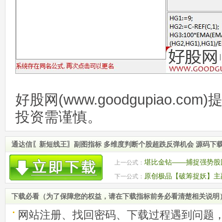
好股网(www.goodgupiao.c
投资需谨慎。
通达信〖新短线王〗副图指标 多维度判断个股超跌反弹机会 源码下
堪比金钻——捕捉强势股
上一公式：
股
原创极品【破筹捉妖】主
下一公式：
妖股一网打尽 源码
下载必看（为了保障您的权益，请在下载指标前务必看清楚相关说明
网站注册、找回密码、下载过程遇到问题