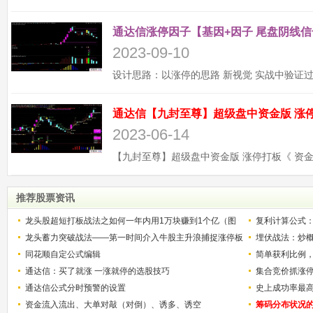
通达信涨停因子【基因+因子 尾盘阴线信
2023-09-10
2023-06-14
推荐股票资讯
龙头股超短打板战法之如何一年内用1万块赚到1个亿（图
复利计算公式
解）
龙头蓄力突破战法——第一时间介入牛股主升浪捕捉涨停板
少？
埋伏战法：炒
的技巧（图解）
同花顺自定公式编辑
简单获利比例
通达信：买了就涨 一涨就停的选股技巧
用
集合竞价抓涨
通达信公式分时预警的设置
史上成功率最
资金流入流出、大单对敲（对倒）、诱多、诱空
称选股法宝！
筹码分布状况