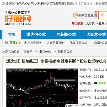
热门搜索：
大智慧
同花顺
首页
通达信公式
同花顺公式
大智慧公式
股票池：
通达信股票池
|
大智慧股票池
|
飞狐股票公式
|
指南针公
您现在的位置：
好股网
>>
股票公式
>>
通达信公式
通达信〖新短线王〗副图指标 多维度判断个股超跌反弹机会
更新时间：
2025-10-1
公式大小：
9.00 KB
推荐星级：
公式分类：
通达信公
运行环境：
通达信金
相关Tags：
短线
超跌