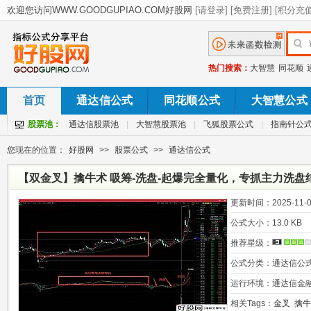
热门搜索：
大智慧
同花顺
首页
通达信公式
同花顺公式
大智慧公式
股票池：
通达信股票池
|
大智慧股票池
|
飞狐股票公式
|
指南针公
您现在的位置：
好股网
>>
股票公式
>>
通达信公式
【双金叉】擒牛术 吸筹-洗盘-起爆完全量化，专抓主力洗盘
选股 源码
更新时间：
2025-11-0
公式大小：
13.0 KB
推荐星级：
公式分类：
通达信公
运行环境：
通达信金
相关Tags：
金叉
擒牛