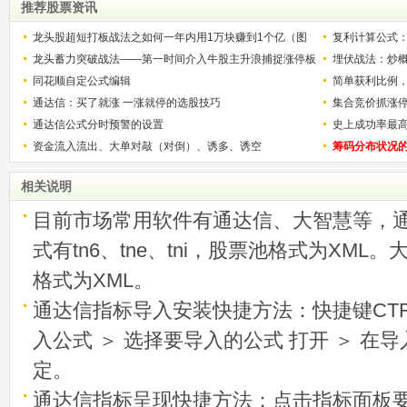
推荐股票资讯
龙头股超短打板战法之如何一年内用1万块赚到1个亿（图
复利计算公式
解）
龙头蓄力突破战法——第一时间介入牛股主升浪捕捉涨停板
少？
埋伏战法：炒
的技巧（图解）
同花顺自定公式编辑
简单获利比例
通达信：买了就涨 一涨就停的选股技巧
用
集合竞价抓涨
通达信公式分时预警的设置
史上成功率最
资金流入流出、大单对敲（对倒）、诱多、诱空
称选股法宝！
筹码分布状况
相关说明
目前市场常用软件有通达信、大智慧等，
式有tn6、tne、tni，股票池格式为XML
格式为XML。
通达信指标导入安装快捷方法：快捷键CTRL
入公式 ＞ 选择要导入的公式 打开 ＞ 在
定。
通达信指标呈现快捷方法：点击指标面板