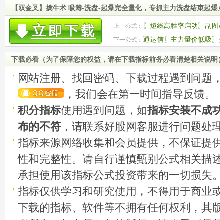
【双金叉】擒牛术 吸筹-洗盘-起爆完全量化，专抓主力洗盘结束起爆
〖短线高胜率启动〗副图/
上一公式：
源码
通达信〖主力量价低吸〗
下一公式：
力资金动向 分时主图
下载必看（为了保障您的权益，请在下载指标前务必看清楚相关说明
网站注册、找回密码、下载过程遇到问题
，我们会在第一时间指导反馈。
积分指标
使用遇到问题，如
指标安装不成
布的不符
，请联系好股网客服进行问题处
指标来源网络收集和会员提供，不保证提
性和完整性。请自行谨慎甄别公式相关描
承担使用该指标公式投资带来的一切损失
指标仅供学习和研究使用，不得用于商业
下载的指标、软件等不拥有任何权利，其