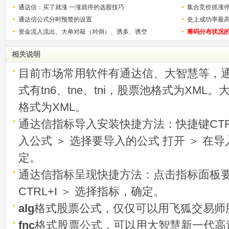
通达信：买了就涨 一涨就停的选股技巧
用
集合竞价抓涨
通达信公式分时预警的设置
史上成功率最
资金流入流出、大单对敲（对倒）、诱多、诱空
称选股法宝！
筹码分布状况
相关说明
目前市场常用软件有通达信、大智慧等，
式有tn6、tne、tni，股票池格式为XML
格式为XML。
通达信指标导入安装快捷方法：快捷键CTRL
入公式 ＞ 选择要导入的公式 打开 ＞ 在
定。
通达信指标呈现快捷方法：点击指标面板
CTRL+I ＞ 选择指标，确定。
alg
格式股票公式，仅仅可以用飞狐交易师
fnc
格式股票公式，可以用大智慧新一代高