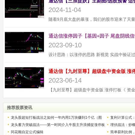
2024-11-04
通达信涨停因子【基因+因子 尾盘阴线信
2023-09-10
2023-06-14
推荐股票资讯
龙头股超短打板战法之如何一年内用1万块赚到1个亿（图
复利计算公式
解）
龙头蓄力突破战法——第一时间介入牛股主升浪捕捉涨停板
少？
埋伏战法：炒
的技巧（图解）
同花顺自定公式编辑
简单获利比例