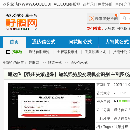
热门搜索：
大智慧
同花顺
首页
通达信公式
同花顺公式
大智慧公式
股票池：
通达信股票池
|
大智慧股票池
|
飞狐股票公式
|
指南针公
您现在的位置：
好股网
>>
股票公式
>>
通达信公式
通达信【强庄决策起爆】短线强势股交易机会识别 主副图/选
更新时间：
2025-11-0
公式大小：
21.0 KB
推荐星级：
公式分类：
通达信公
运行环境：
通达信金
相关Tags：
决策起爆