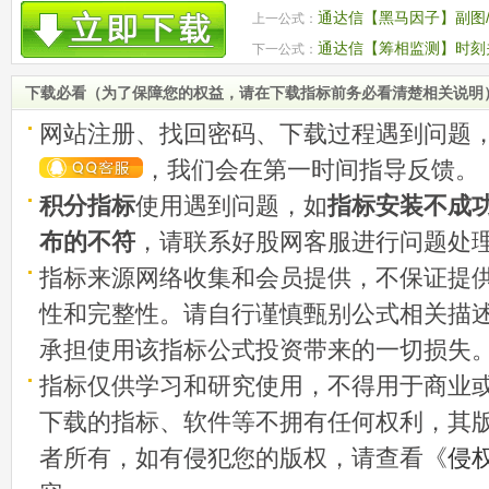
通达信【黑马因子】副图/
上一公式：
源码
通达信【筹相监测】时刻
下一公式：
点 副图源码
下载必看（为了保障您的权益，请在下载指标前务必看清楚相关说明
网站注册、找回密码、下载过程遇到问题
，我们会在第一时间指导反馈。
积分指标
使用遇到问题，如
指标安装不成
布的不符
，请联系好股网客服进行问题处
指标来源网络收集和会员提供，不保证提
性和完整性。请自行谨慎甄别公式相关描
承担使用该指标公式投资带来的一切损失
指标仅供学习和研究使用，不得用于商业
下载的指标、软件等不拥有任何权利，其
者所有，如有侵犯您的版权，请查看《
侵