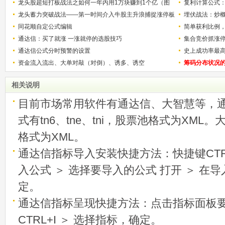
龙头股超短打板战法之如何一年内用1万块赚到1个亿（图
复利计算公式
解）
龙头蓄力突破战法——第一时间介入牛股主升浪捕捉涨停板
少？
埋伏战法：炒
的技巧（图解）
同花顺自定公式编辑
简单获利比例
通达信：买了就涨 一涨就停的选股技巧
用
集合竞价抓涨
通达信公式分时预警的设置
史上成功率最
资金流入流出、大单对敲（对倒）、诱多、诱空
称选股法宝！
筹码分布状况
相关说明
目前市场常用软件有通达信、大智慧等，
式有tn6、tne、tni，股票池格式为XML
格式为XML。
通达信指标导入安装快捷方法：快捷键CTRL
入公式 ＞ 选择要导入的公式 打开 ＞ 在
定。
通达信指标呈现快捷方法：点击指标面板
CTRL+I ＞ 选择指标，确定。