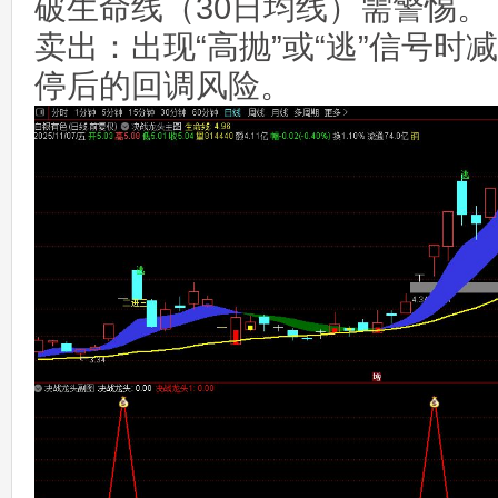
破生命线（30日均线）需警惕。
卖出‌：出现“高抛”或“逃”信号
停后的回调风险‌。