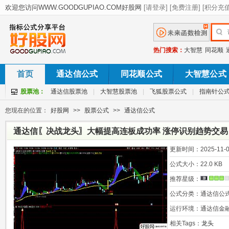
热门搜索：
大智慧
同花顺
首页
通达信公式
同花顺公式
大智慧公式
股票池：
通达信股票池
|
大智慧股票池
|
飞狐股票公式
|
指南针公
您现在的位置：
好股网
>>
股票公式
>>
通达信公式
通达信〖决战龙头〗大幅提高连板成功率 涨停识别趋势交易 
更新时间：
2025-11-0
公式大小：
22.0 KB
推荐星级：
公式分类：
通达信公
运行环境：
通达信金
相关Tags：
龙头