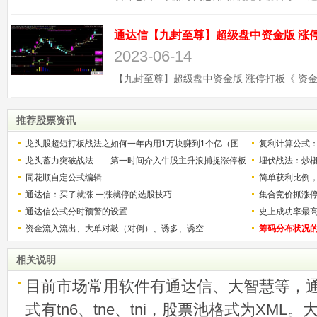
2023-06-14
推荐股票资讯
龙头股超短打板战法之如何一年内用1万块赚到1个亿（图
复利计算公式
解）
龙头蓄力突破战法——第一时间介入牛股主升浪捕捉涨停板
少？
埋伏战法：炒
的技巧（图解）
同花顺自定公式编辑
简单获利比例
通达信：买了就涨 一涨就停的选股技巧
用
集合竞价抓涨
通达信公式分时预警的设置
史上成功率最
资金流入流出、大单对敲（对倒）、诱多、诱空
称选股法宝！
筹码分布状况
相关说明
目前市场常用软件有通达信、大智慧等，
式有tn6、tne、tni，股票池格式为XML