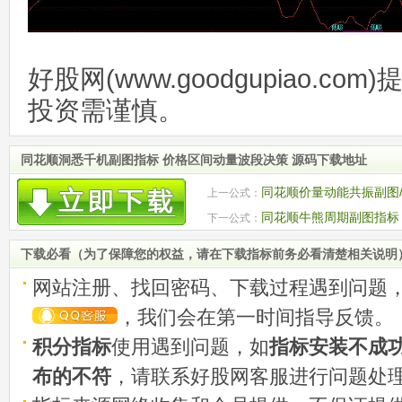
好股网(www.goodgupiao.c
投资需谨慎。
同花顺洞悉千机副图指标 价格区间动量波段决策 源码下载地址
同花顺价量动能共振副图/
上一公式：
码
同花顺牛熊周期副图指标
下一公式：
下载必看（为了保障您的权益，请在下载指标前务必看清楚相关说明
网站注册、找回密码、下载过程遇到问题
，我们会在第一时间指导反馈。
积分指标
使用遇到问题，如
指标安装不成
布的不符
，请联系好股网客服进行问题处