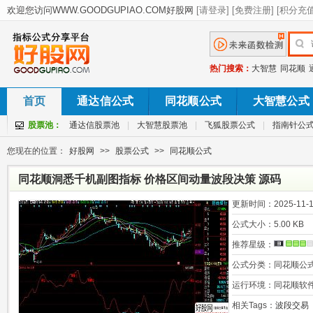
热门搜索：
大智慧
同花顺
首页
通达信公式
同花顺公式
大智慧公式
股票池：
通达信股票池
|
大智慧股票池
|
飞狐股票公式
|
指南针公
您现在的位置：
好股网
>>
股票公式
>>
同花顺公式
同花顺洞悉千机副图指标 价格区间动量波段决策 源码
更新时间：
2025-11-1
公式大小：
5.00 KB
推荐星级：
公式分类：
同花顺公
运行环境：
同花顺软
相关Tags：
波段交易